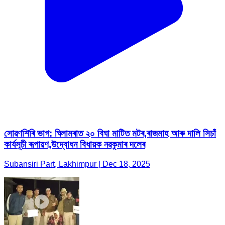
সোৱণশিৰি ভাগ: ঘিলামৰাত ২০ বিঘা মাটিত মটৰ,ৰাজমাহ আৰু দালি সিচাঁ
কাৰ্যসূচী ৰূপায়ণ,উদ্বোধন বিধায়ক নৱকুমাৰ দলেৰ
Subansiri Part, Lakhimpur | Dec 18, 2025