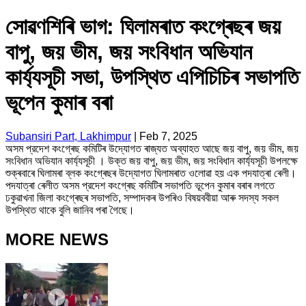
সোৱণশিৰি ভাগ: ঘিলামৰাত কংগ্ৰেছৰ জয়
বাপু, জয় ভীম, জয় সংবিধান অভিযান
কার্য্যসূচী সভা, উপস্থিত এপিচিচিৰ সভাপতি
ভূপেন কুমাৰ বৰা
Subansiri Part, Lakhimpur
|
Feb 7, 2025
অসম প্রদেশ কংগ্ৰেছ কমিটিৰ উদ্যোগত ৰাজ্যত অব্যাহত আছে জয় বাপু, জয় ভীম, জয়
সংবিধান অভিযান কার্য্যসূচী । উক্ত জয় বাপু, জয় ভীম, জয় সংবিধান কার্য্যসূচী উপলক্ষে
শুক্ৰবাৰে ঘিলামৰা ব্লক কংগ্ৰেছৰ উদ্যোগত ঘিলামৰাত ওলোৱা হয় এক পদযাত্ৰা ৰেলী।
পদযাত্ৰা ৰেলীত অসম প্রদেশ কংগ্ৰেছ কমিটিৰ সভাপতি ভূপেন কুমাৰ বৰাৰ লগতে
ঢকুৱাখনা জিলা কংগ্ৰেছৰ সভাপতি, সম্পাদকৰ উপৰিও বিষয়ববীয়া আৰু সদস্য সকল
উপস্থিত থাকে বুলি জানিব পৰা গৈছে।
MORE NEWS