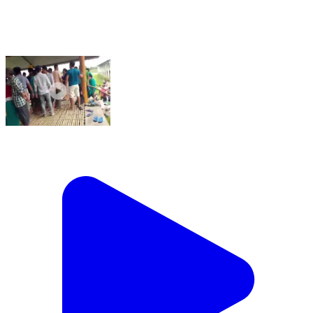
সোৱণশিৰি ভাগ: গাদাঙৰ চুকত আৰক্ষীক আক্ৰমণ ৰাইজৰ,পৰকীয়া প্ৰেমিক
যুগলক আটক কৰিবলৈ গৈ আহত দুই আৰক্ষীৰ লোক