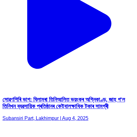
সোৱণশিৰি ভাগ: ঘিলামৰা তিনিআলিত ভয়ংকৰ অগ্নিকাণ্ড, জাহ গ'ল
তিনিখন ব্যৱসায়িক প্ৰতিষ্ঠানৰ কেইবালক্ষাধিক টকাৰ সামগ্ৰী
Subansiri Part, Lakhimpur | Aug 4, 2025