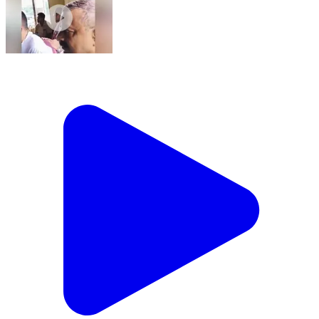
সোৱণশিৰি ভাগ: ঘিলামৰাত ঘিলামৰা আৰু ঢকুৱাখনা ব্লক কংগ্ৰেছৰ