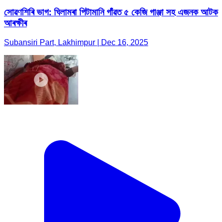
সোৱণশিৰি ভাগ: ঘিলামৰা পিটামানি গাঁৱত ৫ কেজি গাঞ্জা সহ এজনক আটক
আৰক্ষীৰ
Subansiri Part, Lakhimpur | Dec 16, 2025