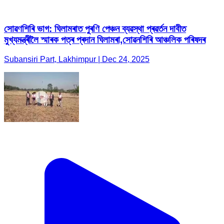
সোৱণশিৰি ভাগ: ঘিলামৰাত পুৰণি পেঞ্চন ব্যৱস্থা প্ৰৱৰ্তন দাবীত
মুখ্যমন্ত্ৰীলৈ স্মাৰক পত্ৰ প্ৰদান ঘিলামৰা,সোৱনশিৰি আঞ্চলিক পৰিষদৰ
Subansiri Part, Lakhimpur | Dec 24, 2025