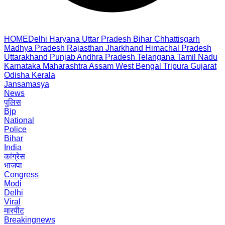
HOME
Delhi
Haryana
Uttar Pradesh
Bihar
Chhattisgarh
Madhya Pradesh
Rajasthan
Jharkhand
Himachal Pradesh
Uttarakhand
Punjab
Andhra Pradesh
Telangana
Tamil Nadu
Karnataka
Maharashtra
Assam
West Bengal
Tripura
Gujarat
Odisha
Kerala
Jansamasya
News
पुलिस
Bjp
National
Police
Bihar
India
कांग्रेस
भाजपा
Congress
Modi
Delhi
Viral
मारपीट
Breakingnews