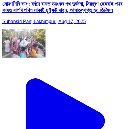
সোৱণশিৰি ভাগ: বৰদৈ বামত ভয়ংকৰ পথ দুৰ্ঘটনা, নিয়ন্ত্ৰণ হেৰুৱাই পথৰ
কাষত বাগৰি পৰিল মাৰুটি ছুইফট বাহন, আঘাতপ্ৰাপ্ত হয় তিনিজন
Subansiri Part, Lakhimpur | Aug 17, 2025