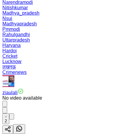
Narendramodi
Nitishkumar
Madhya_pradesh
Nsui
Madhyapradesh
Pmmodi
Rahulgandhi
Uttarpradesh
Haryana
Hardoi
Cricket
Lucknow
लखनऊ
Crimenews
ziaulali
No video available
2