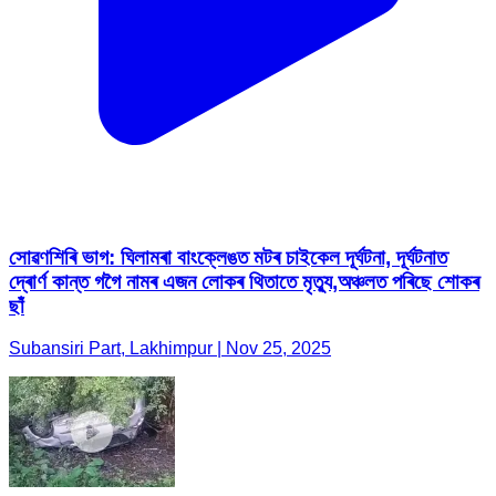
সোৱণশিৰি ভাগ: ঘিলামৰা বাংক্লেঙত মটৰ চাইকেল দূৰ্ঘটনা, দূৰ্ঘটনাত
দ্ৰোৰ্ণ কান্ত গগৈ নামৰ এজন লোকৰ থিতাতে মৃত্যু,অঞ্চলত পৰিছে শোকৰ
ছাঁ
Subansiri Part, Lakhimpur | Nov 25, 2025