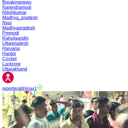
Breakingnews
Narendramodi
Nitishkumar
Madhya_pradesh
Nsui
Madhyapradesh
Pmmodi
Rahulgandhi
Uttarpradesh
Haryana
Hardoi
Cricket
Lucknow
Uttarakhand
reporterabhinav1