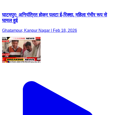
घाटमपुर: अनियंत्रित होकर पलटा ई-रिक्शा, महिला गंभीर रूप से
घायल हुई
Ghatampur, Kanpur Nagar | Feb 18, 2026