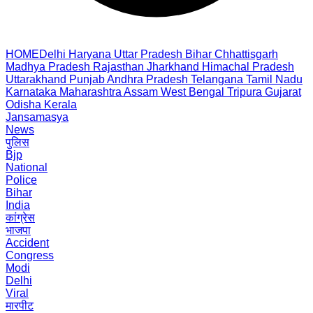
HOME
Delhi
Haryana
Uttar Pradesh
Bihar
Chhattisgarh
Madhya Pradesh
Rajasthan
Jharkhand
Himachal Pradesh
Uttarakhand
Punjab
Andhra Pradesh
Telangana
Tamil Nadu
Karnataka
Maharashtra
Assam
West Bengal
Tripura
Gujarat
Odisha
Kerala
Jansamasya
News
पुलिस
Bjp
National
Police
Bihar
India
कांग्रेस
भाजपा
Accident
Congress
Modi
Delhi
Viral
मारपीट