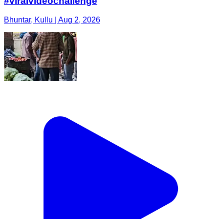
#viralvideochallenge
Bhuntar, Kullu | Aug 2, 2026