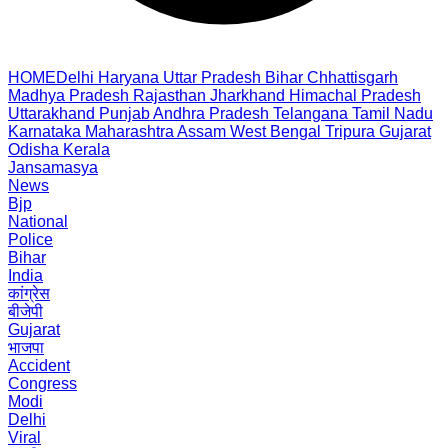
HOME
Delhi
Haryana
Uttar Pradesh
Bihar
Chhattisgarh
Madhya Pradesh
Rajasthan
Jharkhand
Himachal Pradesh
Uttarakhand
Punjab
Andhra Pradesh
Telangana
Tamil Nadu
Karnataka
Maharashtra
Assam
West Bengal
Tripura
Gujarat
Odisha
Kerala
Jansamasya
News
Bjp
National
Police
Bihar
India
कांग्रेस
बीजेपी
Gujarat
भाजपा
Accident
Congress
Modi
Delhi
Viral