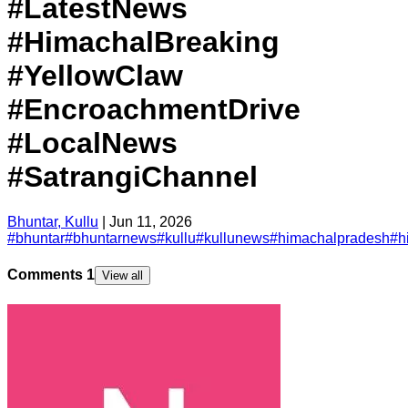
#LatestNews
#HimachalBreaking
#YellowClaw
#EncroachmentDrive
#LocalNews
#SatrangiChannel
Bhuntar, Kullu
|
Jun 11, 2026
#
bhuntar
#
bhuntarnews
#
kullu
#
kullunews
#
himachalpradesh
#
h
Comments
1
View all