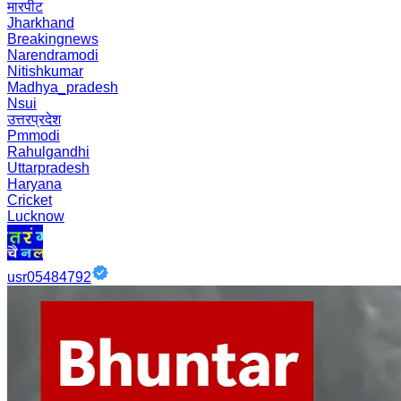
मारपीट
Jharkhand
Breakingnews
Narendramodi
Nitishkumar
Madhya_pradesh
Nsui
उत्तरप्रदेश
Pmmodi
Rahulgandhi
Uttarpradesh
Haryana
Cricket
Lucknow
usr05484792