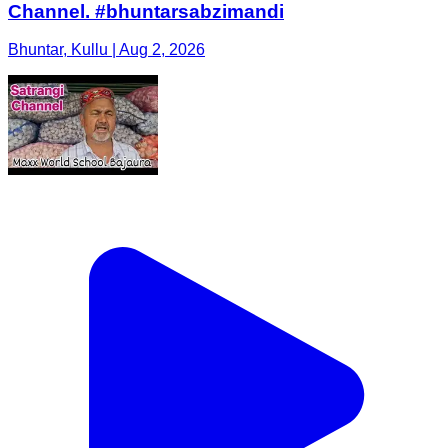
Channel. #bhuntarsabzimandi
Bhuntar, Kullu | Aug 2, 2026