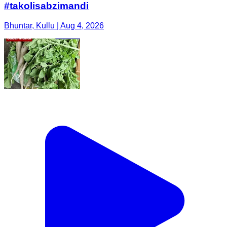
#takolisabzimandi
Bhuntar, Kullu | Aug 4, 2026