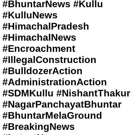
#BhuntarNews #Kullu
#KulluNews
#HimachalPradesh
#HimachalNews
#Encroachment
#IllegalConstruction
#BulldozerAction
#AdministrationAction
#SDMKullu #NishantThakur
#NagarPanchayatBhuntar
#BhuntarMelaGround
#BreakingNews