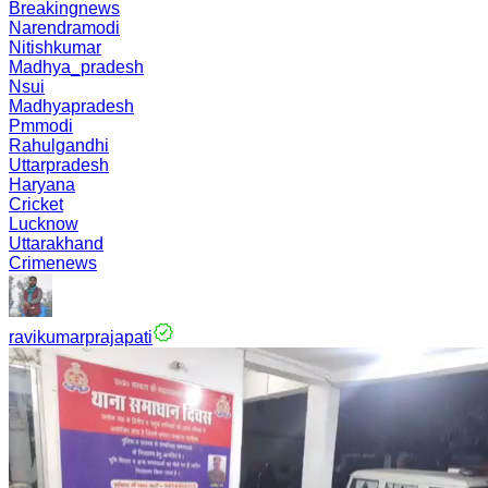
Breakingnews
Narendramodi
Nitishkumar
Madhya_pradesh
Nsui
Madhyapradesh
Pmmodi
Rahulgandhi
Uttarpradesh
Haryana
Cricket
Lucknow
Uttarakhand
Crimenews
ravikumarprajapati