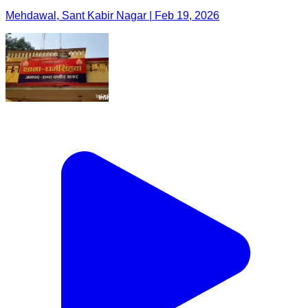
Mehdawal, Sant Kabir Nagar | Feb 19, 2026