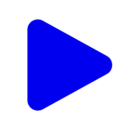
मेहदावल: बजट सत्र में विधायक अनिल कुमार त्रिपाठी की
सहभागिता, जनहित मुद्दों पर हुई चर्चा
Mehdawal, Sant Kabir Nagar | Feb 17, 2026