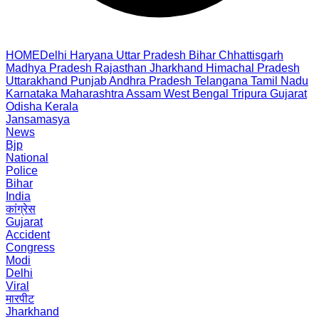
HOME
Delhi
Haryana
Uttar Pradesh
Bihar
Chhattisgarh
Madhya Pradesh
Rajasthan
Jharkhand
Himachal Pradesh
Uttarakhand
Punjab
Andhra Pradesh
Telangana
Tamil Nadu
Karnataka
Maharashtra
Assam
West Bengal
Tripura
Gujarat
Odisha
Kerala
Jansamasya
News
Bjp
National
Police
Bihar
India
कांग्रेस
Gujarat
Accident
Congress
Modi
Delhi
Viral
मारपीट
Jharkhand