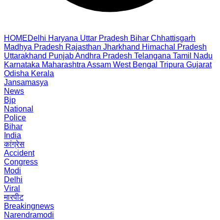
HOME
Delhi
Haryana
Uttar Pradesh
Bihar
Chhattisgarh
Madhya Pradesh
Rajasthan
Jharkhand
Himachal Pradesh
Uttarakhand
Punjab
Andhra Pradesh
Telangana
Tamil Nadu
Karnataka
Maharashtra
Assam
West Bengal
Tripura
Gujarat
Odisha
Kerala
Jansamasya
News
Bjp
National
Police
Bihar
India
कांग्रेस
Accident
Congress
Modi
Delhi
Viral
मारपीट
Breakingnews
Narendramodi