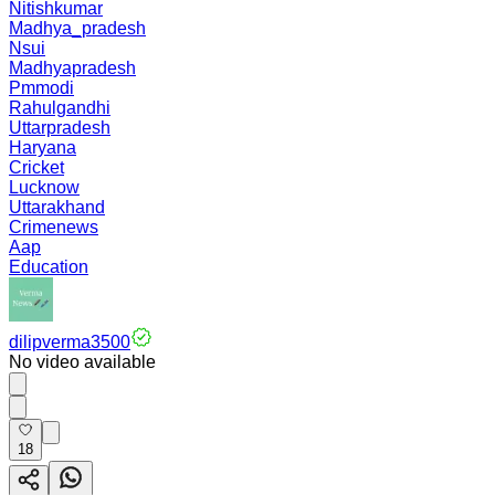
Nitishkumar
Madhya_pradesh
Nsui
Madhyapradesh
Pmmodi
Rahulgandhi
Uttarpradesh
Haryana
Cricket
Lucknow
Uttarakhand
Crimenews
Aap
Education
dilipverma3500
No video available
18