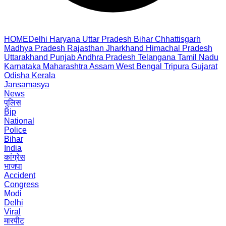
HOME
Delhi
Haryana
Uttar Pradesh
Bihar
Chhattisgarh
Madhya Pradesh
Rajasthan
Jharkhand
Himachal Pradesh
Uttarakhand
Punjab
Andhra Pradesh
Telangana
Tamil Nadu
Karnataka
Maharashtra
Assam
West Bengal
Tripura
Gujarat
Odisha
Kerala
Jansamasya
News
पुलिस
Bjp
National
Police
Bihar
India
कांग्रेस
भाजपा
Accident
Congress
Modi
Delhi
Viral
मारपीट