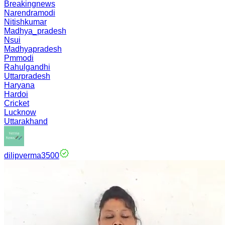
Breakingnews
Narendramodi
Nitishkumar
Madhya_pradesh
Nsui
Madhyapradesh
Pmmodi
Rahulgandhi
Uttarpradesh
Haryana
Hardoi
Cricket
Lucknow
Uttarakhand
dilipverma3500