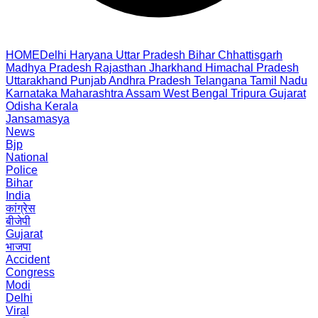
HOME
Delhi
Haryana
Uttar Pradesh
Bihar
Chhattisgarh
Madhya Pradesh
Rajasthan
Jharkhand
Himachal Pradesh
Uttarakhand
Punjab
Andhra Pradesh
Telangana
Tamil Nadu
Karnataka
Maharashtra
Assam
West Bengal
Tripura
Gujarat
Odisha
Kerala
Jansamasya
News
Bjp
National
Police
Bihar
India
कांग्रेस
बीजेपी
Gujarat
भाजपा
Accident
Congress
Modi
Delhi
Viral