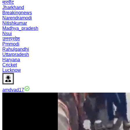
मारपीट
Jharkhand
Breakingnews
Narendramodi
Nitishkumar
Madhya_pradesh
Nsui
उत्तरप्रदेश
Pmmodi
Rahulgandhi
Uttarpradesh
Haryana
Cricket
Lucknow
amdvad17