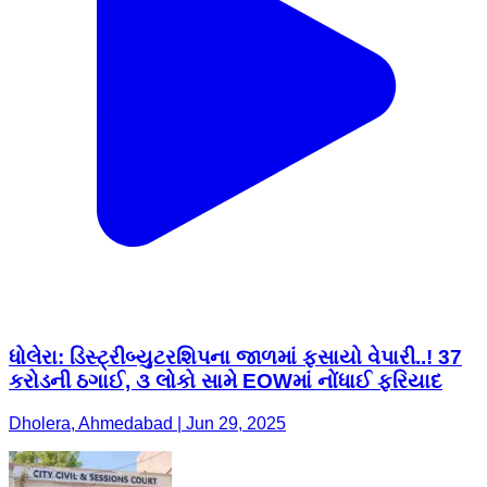
ધોલેરા: ડિસ્ટ્રીબ્યુટરશિપના જાળમાં ફસાયો વેપારી..! 37
કરોડની ઠગાઈ, ૩ લોકો સામે EOWમાં નોંધાઈ ફરિયાદ
Dholera, Ahmedabad | Jun 29, 2025