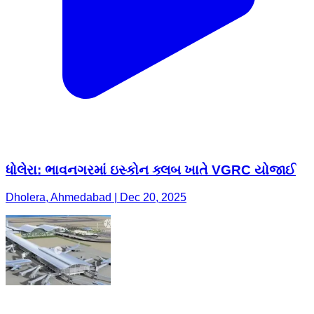
ધોલેરા: ભાવનગરમાં ઇસ્કોન ક્લબ ખાતે VGRC યોજાઈ
Dholera, Ahmedabad | Dec 20, 2025