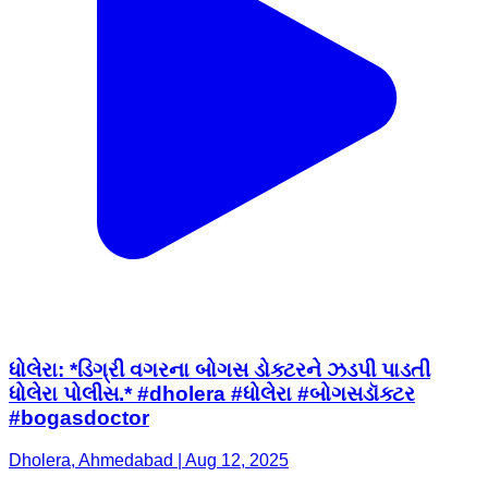
ધોલેરા: *ડિગ્રી વગરના બોગસ ડોક્ટરને ઝડપી પાડતી
ધોલેરા પોલીસ.* #dholera #ધોલેરા #બોગસડૉક્ટર
#bogasdoctor
Dholera, Ahmedabad | Aug 12, 2025