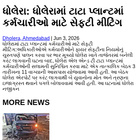
ધોલેરા: ધોલેરામાં ટાટા પ્લાન્ટમાં
કર્મચારીઓ માટે સેફ્ટી મીટિંગ
Dholera, Ahmedabad
|
Jun 3, 2026
ધોલેરામાં ટાટા પ્લાન્ટમાં કર્મચારીઓ માટે સેફ્ટી
મીટિંગ:અધિકારીઓએ કર્મચારીઓને ફાયર સેફ્ટીના નિયમોનું
ચુસ્તપણે પાલન કરવા પર ભાર મૂક્યો ધોલેરા ખાતે તાજેતરમાં બનેલી
કરંટ લાગવાની ઘટના બાદ, ધોલેરા એલ એન્ડ ટી ટાટા પ્લાન્ટમાં
કર્મચારીઓની સલામતી સુનિશ્ચિત કરવા માટે એક તાત્કાલિક બેઠક 3
તારીખના 11 વાગ્યાની આસપાસ યોજવામા આવી હતી. આ બેઠક
ધોલેરા એરપોર્ટ પર કરંટ લાગવાથી બે યુવાનોના મોત અને ત્રણના
ઇજાગ્રસ્ત થવાને પગલે બોલાવવામાં આવી હતી. આ ઘટનામાં ધોલેરા
નજીકન
MORE NEWS