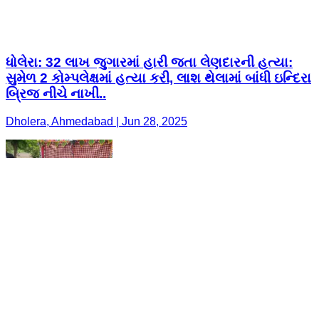
ધોલેરા: 32 લાખ જુગારમાં હારી જતા લેણદારની હત્યા:
સુમેળ 2 કોમ્પલેક્ષમાં હત્યા કરી, લાશ થેલામાં બાંધી ઇન્દિરા
બ્રિજ નીચે નાખી..
Dholera, Ahmedabad | Jun 28, 2025