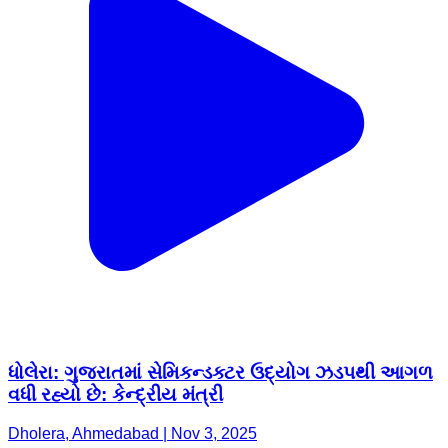
ધોલેરા: ગુજરાતમાં સેમિકન્ડક્ટર ઉદ્યોગ ઝડપથી આગળ
વધી રહ્યો છે: કેન્દ્રીય મંત્રી
Dholera, Ahmedabad | Nov 3, 2025