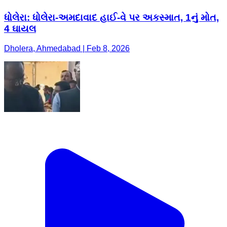
ધોલેરા: ધોલેરા-અમદાવાદ હાઈ-વે પર અકસ્માત, 1નું મોત,
4 ઘાયલ
Dholera, Ahmedabad | Feb 8, 2026