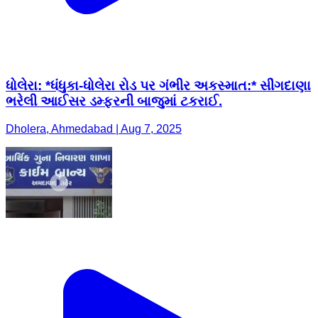
ધોલેરા: *ધંધુકા-ધોલેરા રોડ પર ગંભીર અકસ્માત:* સીંગદાણા
ભરેલી આઈસર ડમ્ફરની બાજુમાં ટકરાઈ.
Dholera, Ahmedabad | Aug 7, 2025