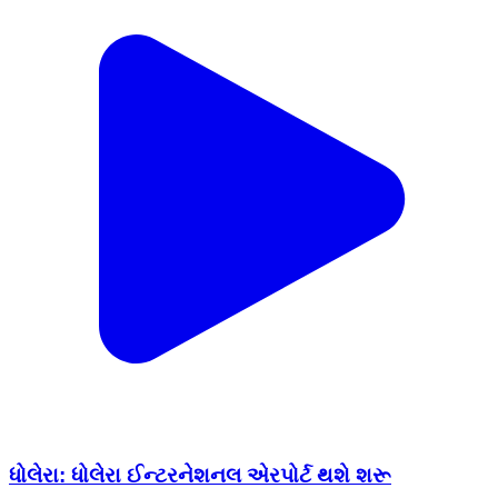
ધોલેરા: ધોલેરા ઈન્ટરનેશનલ એરપોર્ટ થશે શરૂ