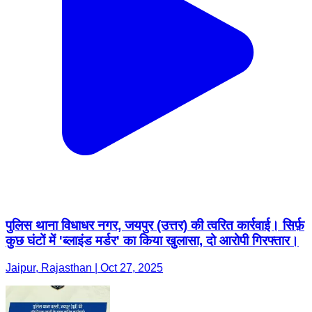
पुलिस थाना विधाधर नगर, जयपुर (उत्तर) की त्वरित कार्रवाई। सिर्फ़
कुछ घंटों में 'ब्लाइंड मर्डर' का किया खुलासा, दो आरोपी गिरफ्तार।
Jaipur, Rajasthan | Oct 27, 2025