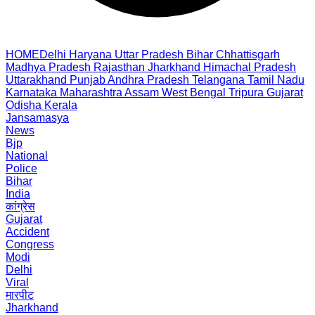
HOME
Delhi
Haryana
Uttar Pradesh
Bihar
Chhattisgarh
Madhya Pradesh
Rajasthan
Jharkhand
Himachal Pradesh
Uttarakhand
Punjab
Andhra Pradesh
Telangana
Tamil Nadu
Karnataka
Maharashtra
Assam
West Bengal
Tripura
Gujarat
Odisha
Kerala
Jansamasya
News
Bjp
National
Police
Bihar
India
कांग्रेस
Gujarat
Accident
Congress
Modi
Delhi
Viral
मारपीट
Jharkhand