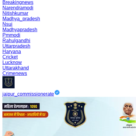
Breakingnews
Narendramodi
Nitishkumar
Madhya_pradesh
Nsui
Madhyapradesh
Pmmodi
Rahulgandhi
Uttarpradesh
Haryana
Cricket
Lucknow
Uttarakhand
Crimenews
jaipur_commissionerate