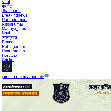
Viral
मारपीट
Jharkhand
Breakingnews
Narendramodi
Nitishkumar
Madhya_pradesh
Nsui
उत्तरप्रदेश
Pmmodi
Rahulgandhi
Uttarpradesh
Haryana
Cricket
jaipur_commissionerate