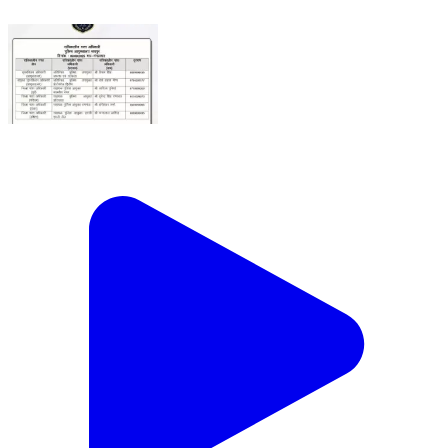
उक्त अधिकारियों की रात्रिकालीन गस्त 12 AM से 5 AM तक
रहेगी। #JaipurPolice #NightPatrolNumbers
#StaySafe
Jaipur, Rajasthan | Sep 9, 2025