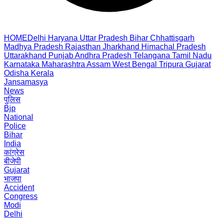
HOME
Delhi
Haryana
Uttar Pradesh
Bihar
Chhattisgarh
Madhya Pradesh
Rajasthan
Jharkhand
Himachal Pradesh
Uttarakhand
Punjab
Andhra Pradesh
Telangana
Tamil Nadu
Karnataka
Maharashtra
Assam
West Bengal
Tripura
Gujarat
Odisha
Kerala
Jansamasya
News
पुलिस
Bjp
National
Police
Bihar
India
कांग्रेस
बीजेपी
Gujarat
भाजपा
Accident
Congress
Modi
Delhi