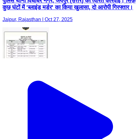
पुलिस थाना विधाधर नगर, जयपुर (उत्तर) की त्वरित कार्रवाई। सिर्फ़
कुछ घंटों में 'ब्लाइंड मर्डर' का किया खुलासा, दो आरोपी गिरफ्तार।
Jaipur, Rajasthan | Oct 27, 2025