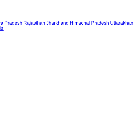
a Pradesh
Rajasthan
Jharkhand
Himachal Pradesh
Uttarakha
la