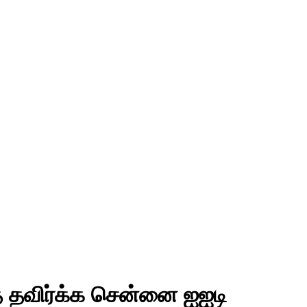
தை தவிர்க்க சென்னை ஐஐடி