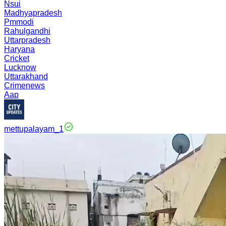
Nsui
Madhyapradesh
Pmmodi
Rahulgandhi
Uttarpradesh
Haryana
Cricket
Lucknow
Uttarakhand
Crimenews
Aap
mettupalayam_1