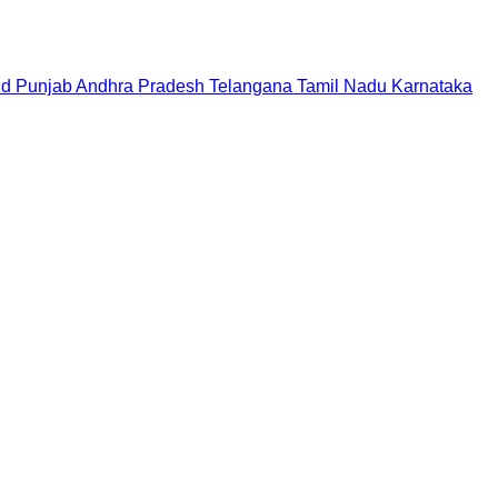
nd
Punjab
Andhra Pradesh
Telangana
Tamil Nadu
Karnataka