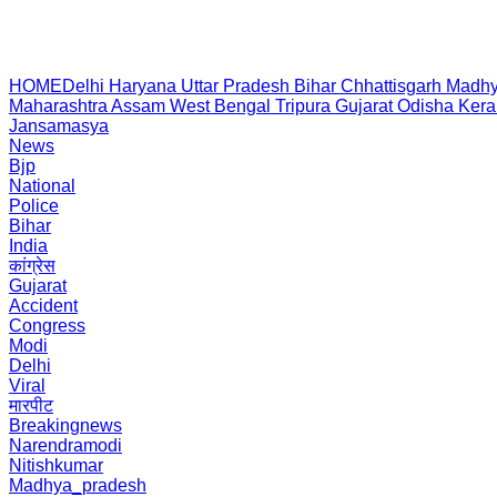
HOME
Delhi
Haryana
Uttar Pradesh
Bihar
Chhattisgarh
Madhy
Maharashtra
Assam
West Bengal
Tripura
Gujarat
Odisha
Kera
Jansamasya
News
Bjp
National
Police
Bihar
India
कांग्रेस
Gujarat
Accident
Congress
Modi
Delhi
Viral
मारपीट
Breakingnews
Narendramodi
Nitishkumar
Madhya_pradesh