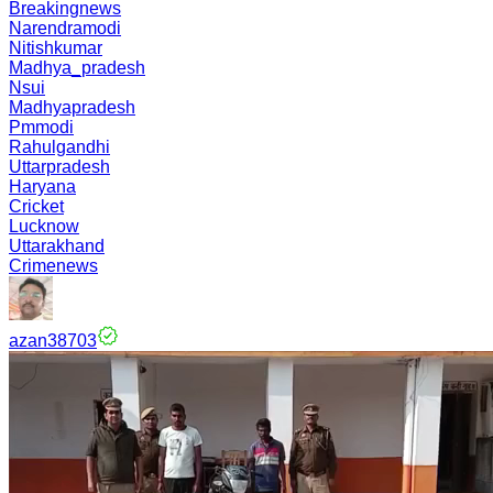
Breakingnews
Narendramodi
Nitishkumar
Madhya_pradesh
Nsui
Madhyapradesh
Pmmodi
Rahulgandhi
Uttarpradesh
Haryana
Cricket
Lucknow
Uttarakhand
Crimenews
azan38703