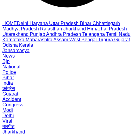
HOME
Delhi
Haryana
Uttar Pradesh
Bihar
Chhattisgarh
Madhya Pradesh
Rajasthan
Jharkhand
Himachal Pradesh
Uttarakhand
Punjab
Andhra Pradesh
Telangana
Tamil Nadu
Karnataka
Maharashtra
Assam
West Bengal
Tripura
Gujarat
Odisha
Kerala
Jansamasya
News
Bjp
National
Police
Bihar
India
कांग्रेस
Gujarat
Accident
Congress
Modi
Delhi
Viral
मारपीट
Jharkhand