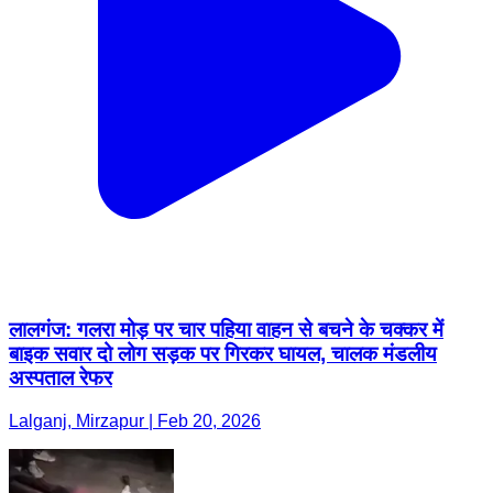
लालगंज: गलरा मोड़ पर चार पहिया वाहन से बचने के चक्कर में
बाइक सवार दो लोग सड़क पर गिरकर घायल, चालक मंडलीय
अस्पताल रेफर
Lalganj, Mirzapur | Feb 20, 2026