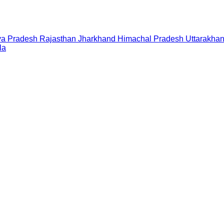
a Pradesh
Rajasthan
Jharkhand
Himachal Pradesh
Uttarakha
la