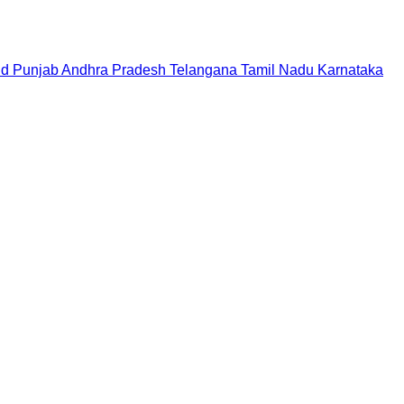
nd
Punjab
Andhra Pradesh
Telangana
Tamil Nadu
Karnataka