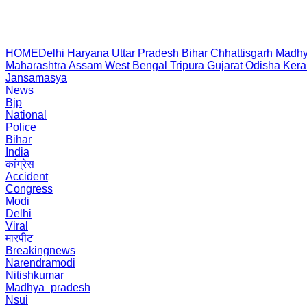
HOME
Delhi
Haryana
Uttar Pradesh
Bihar
Chhattisgarh
Madhy
Maharashtra
Assam
West Bengal
Tripura
Gujarat
Odisha
Kera
Jansamasya
News
Bjp
National
Police
Bihar
India
कांग्रेस
Accident
Congress
Modi
Delhi
Viral
मारपीट
Breakingnews
Narendramodi
Nitishkumar
Madhya_pradesh
Nsui