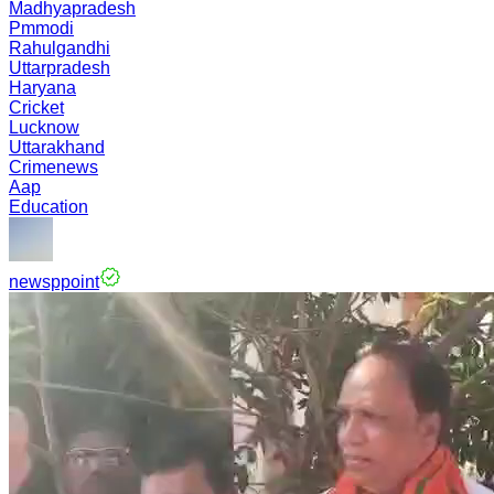
Madhyapradesh
Pmmodi
Rahulgandhi
Uttarpradesh
Haryana
Cricket
Lucknow
Uttarakhand
Crimenews
Aap
Education
newsppoint