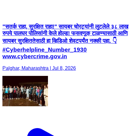
"सतर्क राहा, सुरक्षित राहा!" सायबर चोरट्यांनी लुटलेले ३८ लाख
रुपये पालघर पोलिसांनी केले होल्ड! फसवणूक टाळण्यासाठी आणि
सायबर सुरक्षिततेसाठी हा व्हिडिओ शेवटपर्यंत नक्की पहा. 👇
#Cyberhelpline_Number_1930
www.cybercrime.gov.in
Palghar, Maharashtra | Jul 8, 2026