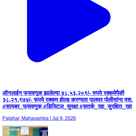
ऑनलाईन फसवणूक झालेल्या ४८,५३,२०९/- रुपये रक्कमेपैकी
३८,२१,९७४/- रूपये रक्कम होल्ड करण्यात पालघर पोलीसांना यश.
#सायबर_फसवणुक #डिजिटल_सुरक्षा #सतर्क_रहा_सुरक्षित_रहा
Palghar, Maharashtra | Jul 9, 2026