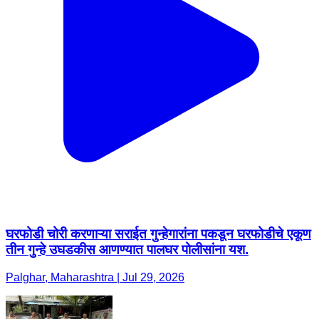
घरफोडी चोरी करणाऱ्या सराईत गुन्हेगारांना पकडून घरफोडीचे एकूण
तीन गुन्हे उघडकीस आणण्यात पालघर पोलीसांना यश.
Palghar, Maharashtra | Jul 29, 2026