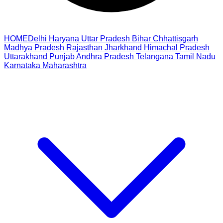
HOME
Delhi
Haryana
Uttar Pradesh
Bihar
Chhattisgarh
Madhya Pradesh
Rajasthan
Jharkhand
Himachal Pradesh
Uttarakhand
Punjab
Andhra Pradesh
Telangana
Tamil Nadu
Karnataka
Maharashtra