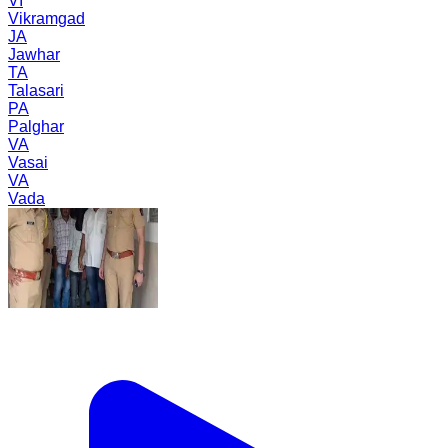
VI
Vikramgad
JA
Jawhar
TA
Talasari
PA
Palghar
VA
Vasai
VA
Vada