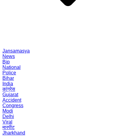
Jansamasya
News
Bjp
National
Police
Bihar
India
कांग्रेस
Gujarat
Accident
Congress
Modi
Delhi
Viral
मारपीट
Jharkhand