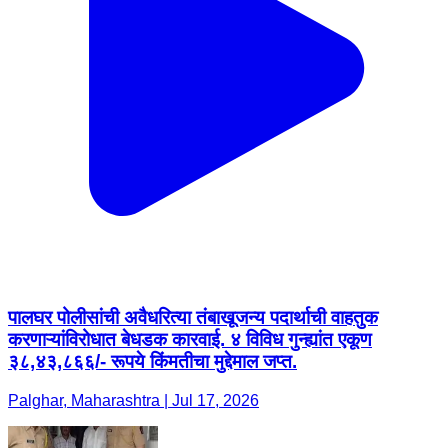
पालघर पोलीसांची अवैधरित्या तंबाखूजन्य पदार्थाची वाहतुक
करणाऱ्यांविरोधात बेधडक कारवाई. ४ विविध गुन्ह्यांत एकूण
३८,४३,८६६/- रूपये किंमतीचा मुद्देमाल जप्त.
Palghar, Maharashtra | Jul 17, 2026