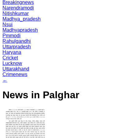
Breakingnews
Narendramodi
Nitishkumar
Madhya_pradesh
Nsui
Madhyapradesh
Pmmodi
Rahulgandhi
Uttarpradesh
Haryana
Cricket
Lucknow
Uttarakhand
Crimenews
←
News in Palghar