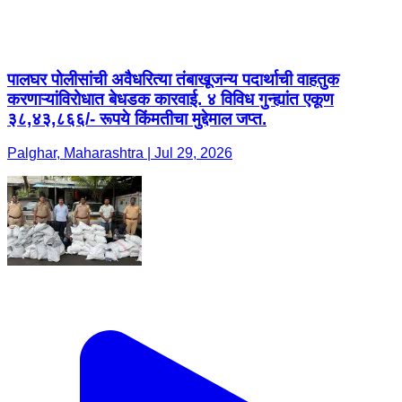
पालघर पोलीसांची अवैधरित्या तंबाखूजन्य पदार्थाची वाहतुक
करणाऱ्यांविरोधात बेधडक कारवाई. ४ विविध गुन्ह्यांत एकूण
३८,४३,८६६/- रूपये किंमतीचा मुद्देमाल जप्त.
Palghar, Maharashtra | Jul 29, 2026