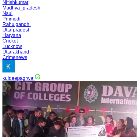
Nitishkumar
Madhya_pradesh
Nsui
Pmmodi
Rahulgandhi
Uttarpradesh
Haryana
Cricket
Lucknow
Uttarakhand
Crimenews
kuldeepagrwal