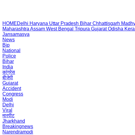
HOME
Delhi
Haryana
Uttar Pradesh
Bihar
Chhattisgarh
Madhy
Maharashtra
Assam
West Bengal
Tripura
Gujarat
Odisha
Kera
Jansamasya
News
Bjp
National
Police
Bihar
India
कांग्रेस
बीजेपी
Gujarat
Accident
Congress
Modi
Delhi
Viral
मारपीट
Jharkhand
Breakingnews
Narendramodi