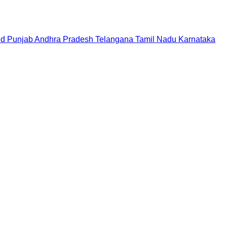
nd
Punjab
Andhra Pradesh
Telangana
Tamil Nadu
Karnataka