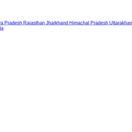
a Pradesh
Rajasthan
Jharkhand
Himachal Pradesh
Uttarakha
la