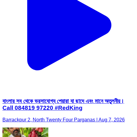
বাংলার সব থেকে ভরসাযোগ্য পেয়ারা যা ছাদে এবং মানে অতুলনীয়।
Call 084819 97220 #RedKing
Barrackpur 2, North Twenty Four Parganas | Aug 7, 2026