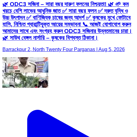
🌿 ODC3 সজিনা – সারা বছর দারুণ ফলনের নিশ্চয়তা! 🌿 🌱 কম
খরচে বেশি লাভের আধুনিক জাত ✅ সারা বছর ফলন ✅ দ্রুত বৃদ্ধি ও
উচ্চ উৎপাদন ✅ বাণিজ্যিক চাষের জন্য আদর্শ ✅ কৃষকের মুখে ফোটাবে
হাসি, নিশ্চিত গ্যারান্টিযুক্ত আয়ের সম্ভাবনা 📞 আজই যোগাযোগ করুন
আমাদের সাথে এবং সংগ্রহ করুন ODC3 সজিনার উন্নতমানের চারা।
🌿 সাউথ বেঙ্গল নার্সারি – কৃষকের বিশ্বস্ত ঠিকানা।
Barrackpur 2, North Twenty Four Parganas | Aug 5, 2026