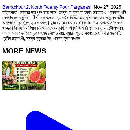
Barrackpur 2, North Twenty Four Parganas
|
Nov 27, 2025
মহিষপোতা এলাকায় মহা ধুমধামের সাথে উদ্বোধন হলো মা তারা, মহাদেব ও গ্রহরাজ শনি
দেবতার নূতন মন্দির। দীর্ঘ দেড় বছরের প্রচেষ্টায় নির্মিত এই মন্দির এলাকার মানুষের ধর্মীয়
অনুভূতির কেন্দ্রবিন্দু হয়ে উঠেছে। মন্দির উদ্বোধনের এই বিশেষ দিনে উপস্থিত ছিলেন
খড়দহ বিধানসভার বিধায়ক তথা রাজ্যের কৃষি ও পরিষদীয় মন্ত্রী শোভন দেব চট্টোপাধ্যায়,
দমদম লোকসভা কেন্দ্রের সাংসদ সৌগত রায়, ব্যারাকপুর ২ পঞ্চায়েত সমিতির সভাপতি
প্রবীর রাজবংশী, সদস্য সুকুমার সিং, খড়দহ ব্লক তৃণমূল
MORE NEWS