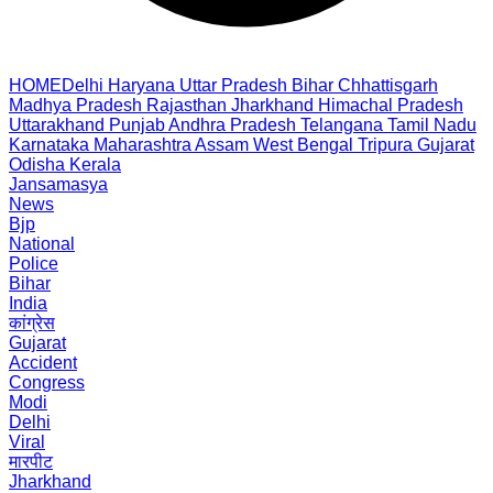
HOME
Delhi
Haryana
Uttar Pradesh
Bihar
Chhattisgarh
Madhya Pradesh
Rajasthan
Jharkhand
Himachal Pradesh
Uttarakhand
Punjab
Andhra Pradesh
Telangana
Tamil Nadu
Karnataka
Maharashtra
Assam
West Bengal
Tripura
Gujarat
Odisha
Kerala
Jansamasya
News
Bjp
National
Police
Bihar
India
कांग्रेस
Gujarat
Accident
Congress
Modi
Delhi
Viral
मारपीट
Jharkhand