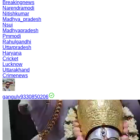
Breakingnews
Narendramodi
Nitishkumar
Madhya_pradesh
Nsui
Madhyapradesh
Pmmodi
Rahulgandhi
Uttarpradesh
Haryana
Cricket
Lucknow
Uttarakhand
Crimenews
ganguly9330850206