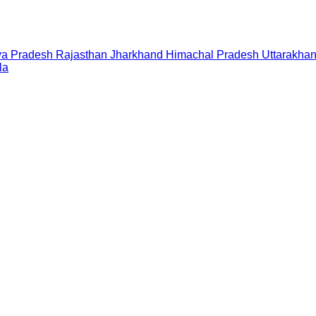
a Pradesh
Rajasthan
Jharkhand
Himachal Pradesh
Uttarakha
la