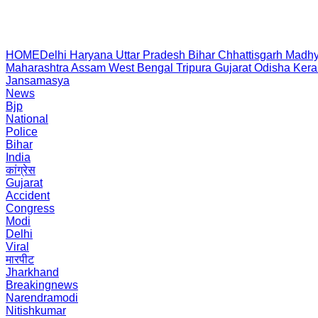
HOME
Delhi
Haryana
Uttar Pradesh
Bihar
Chhattisgarh
Madhy
Maharashtra
Assam
West Bengal
Tripura
Gujarat
Odisha
Kera
Jansamasya
News
Bjp
National
Police
Bihar
India
कांग्रेस
Gujarat
Accident
Congress
Modi
Delhi
Viral
मारपीट
Jharkhand
Breakingnews
Narendramodi
Nitishkumar