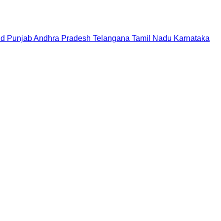
nd
Punjab
Andhra Pradesh
Telangana
Tamil Nadu
Karnataka