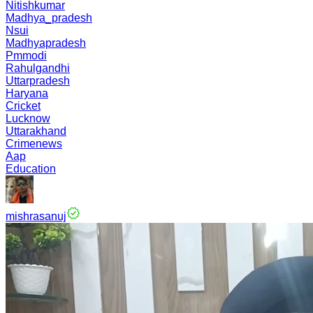
Nitishkumar
Madhya_pradesh
Nsui
Madhyapradesh
Pmmodi
Rahulgandhi
Uttarpradesh
Haryana
Cricket
Lucknow
Uttarakhand
Crimenews
Aap
Education
mishrasanuj