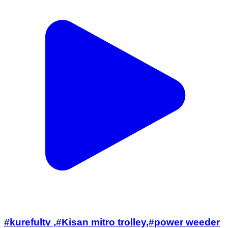
#kurefultv ,#Kisan mitro trolley,#power weeder