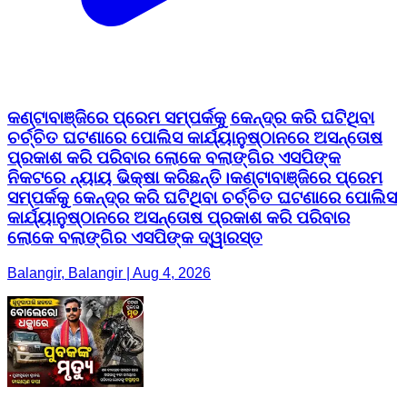
କଣ୍ଟାବାଞ୍ଜିରେ ପ୍ରେମ ସମ୍ପର୍କକୁ କେନ୍ଦ୍ର କରି ଘଟିଥିବା
ଚର୍ଚ୍ଚିତ ଘଟଣାରେ ପୋଲିସ କାର୍ଯ୍ୟାନୁଷ୍ଠାନରେ ଅସନ୍ତୋଷ
ପ୍ରକାଶ କରି ପରିବାର ଲୋକେ ବଲାଙ୍ଗିର ଏସପିଙ୍କ
ନିକଟରେ ନ୍ୟାୟ ଭିକ୍ଷା କରିଛନ୍ତି।କଣ୍ଟାବାଞ୍ଜିରେ ପ୍ରେମ
ସମ୍ପର୍କକୁ କେନ୍ଦ୍ର କରି ଘଟିଥିବା ଚର୍ଚ୍ଚିତ ଘଟଣାରେ ପୋଲିସ
କାର୍ଯ୍ୟାନୁଷ୍ଠାନରେ ଅସନ୍ତୋଷ ପ୍ରକାଶ କରି ପରିବାର
ଲୋକେ ବଲାଙ୍ଗିର ଏସପିଙ୍କ ଦ୍ୱାରସ୍ତ
Balangir, Balangir | Aug 4, 2026