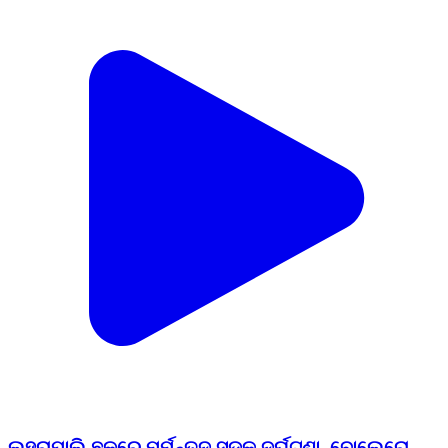
ଲୁହୁରାପାଲି ଛକରେ ମର୍ମନ୍ତୁଦ ସଡ଼କ ଦୁର୍ଘଟଣା, ବୋଲେରୋ