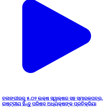
ବଲାଙ୍ଗୀରରୁ ୫.୦୨ ଲକ୍ଷ ସ୍ୱାକ୍ଷର ସହ ସ୍ମାରକପତ୍ର,
ରାଷ୍ଟ୍ରୀୟ ହିନ୍ଦୁ ପରିଷଦ ଅଧ୍ୟକ୍ଷଙ୍କ ପ୍ରତିକ୍ରିୟା