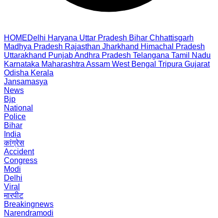
HOME
Delhi
Haryana
Uttar Pradesh
Bihar
Chhattisgarh
Madhya Pradesh
Rajasthan
Jharkhand
Himachal Pradesh
Uttarakhand
Punjab
Andhra Pradesh
Telangana
Tamil Nadu
Karnataka
Maharashtra
Assam
West Bengal
Tripura
Gujarat
Odisha
Kerala
Jansamasya
News
Bjp
National
Police
Bihar
India
कांग्रेस
Accident
Congress
Modi
Delhi
Viral
मारपीट
Breakingnews
Narendramodi