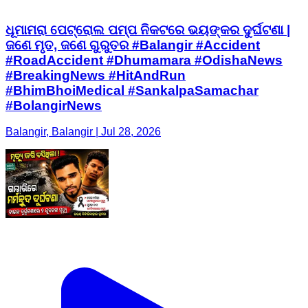
ଧୂମାମରା ପେଟ୍ରୋଲ ପମ୍ପ ନିକଟରେ ଭୟଙ୍କର ଦୁର୍ଘଟଣା |
ଜଣେ ମୃତ, ଜଣେ ଗୁରୁତର #Balangir #Accident
#RoadAccident #Dhumamara #OdishaNews
#BreakingNews #HitAndRun
#BhimBhoiMedical #SankalpaSamachar
#BolangirNews
Balangir, Balangir | Jul 28, 2026