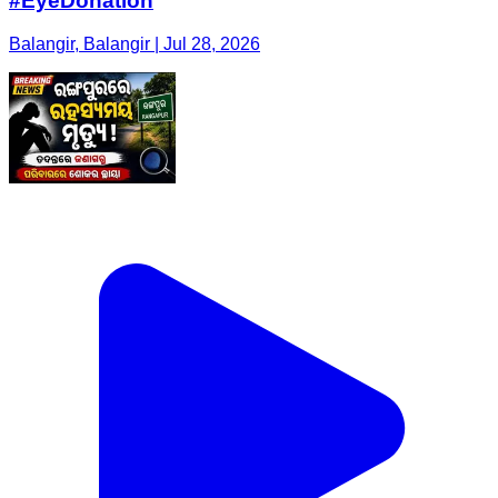
#EyeDonation
Balangir, Balangir | Jul 28, 2026