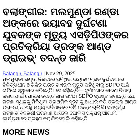
ବଲାଙ୍ଗୀର: ମଲମୁଣ୍ଡା ରଣ୍ଡା
ଅଙ୍କରେ ଭୟାବହ ଦୁର୍ଘଟଣା
ଯୁବକଙ୍କ ମୃତ୍ୟୁ ଏସଡ଼ିପିଓଙ୍କର
ପ୍ରତିକ୍ରିୟା ଡ୍ରଙ୍କ ଆଣ୍ଡ
ଡ୍ରାଇଭ୍’ ତଦନ୍ତ ଜାରି
Balangir, Balangir
|
Nov 29, 2025
ମଲମୁଣ୍ଡା ରଣ୍ଡା ନିକଟରେ ଘଟିଥିବା ଭୟାବହ ଟ୍ରକ ଦୁର୍ଘଟଣାରେ
ଚିକିତ୍ସାଧୀନ ଅଭିଜିତ ରାଉତ ରାଏଙ୍କ ମୃତ୍ୟୁ ଘଟିଥିବାକୁ SDPO ଆଜି
ରାତିରେ ସ୍ୱୀକାର କରିଛନ୍ତି। ସେ କହିଛନ୍ତି— ଦୁର୍ଘଟଣାର କାରଣ ନିଆରା
କରିବାପାଇଁ ପୋଲିସ ତଦନ୍ତ ଜାରି ରହିଛି। SDPO ସ୍ପଷ୍ଟ କରିଛନ୍ତି ଯେ,
ଘଟଣା ସ୍ଥଳରୁ ମିଳିଥିବା ପ୍ରାଥମିକ ସୂଚନାକୁ ଆଧାର କରି ଡ୍ରଙ୍କ ଆଣ୍ଡ
ଡ୍ରାଇଭ୍ ଅଂଶକୁ ମଧ୍ୟ ଖତିଆନରେ ରଖି ତଦନ୍ତ ଚାଲିଛି। ସମ୍ପୂର୍ଣ୍ଣ
ଘଟଣାର ବିବରଣୀ ପ୍ରମାଣ ଆସିଲେ ପୋଲିସ ପକ୍ଷରୁ ଆଗାମୀ
କାର୍ଯ୍ୟମାନେ ଗ୍ରହଣ କରାଯିବବୋଲି କହିଛନ୍ତି
MORE NEWS