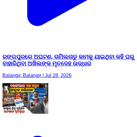
ରଙ୍ଗପୁରରେ ଅଘଟଣ, ତାମିଲନାଡୁ କାମକୁ ଯାଇଥିବା କହି ଘରୁ
ବାହାରିଥିବା ଅଖିଲଙ୍କ ମୃତଦେହ ଉଦ୍ଧାର
Balangir, Balangir | Jul 28, 2026