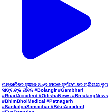
ଗମ୍ଭାରିରେ ଦୁଃଖଦ ଅନ୍ତ ବାଇକ ଦୁର୍ଘଟଣାରେ ଚାଲିଗଲା ଦୁଇ
ସାଙ୍ଗଙ୍କ ଜୀବନ #Bolangir #Gambhari
#RoadAccident #OdishaNews #BreakingNews
#BhimBhoiMedical #Patnagarh
#SankalpaSamachar #BikeAccident