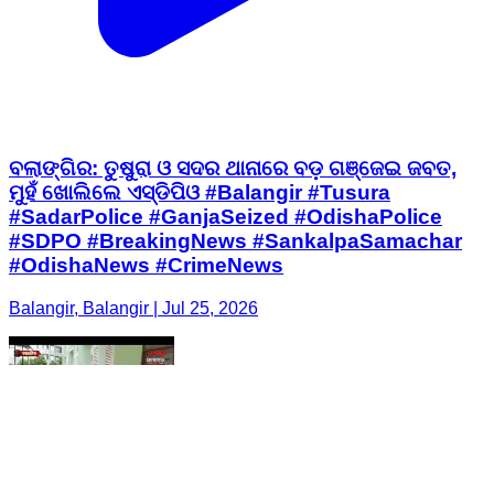
ବଲାଙ୍ଗିର: ତୁଷୁରା ଓ ସଦର ଥାନାରେ ବଡ଼ ଗଞ୍ଜେଇ ଜବତ,
ମୁହଁ ଖୋଲିଲେ ଏସ୍‌ଡିପିଓ #Balangir #Tusura
#SadarPolice #GanjaSeized #OdishaPolice
#SDPO #BreakingNews #SankalpaSamachar
#OdishaNews #CrimeNews
Balangir, Balangir | Jul 25, 2026