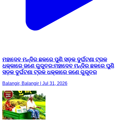
ମହାଦେବ ମନ୍ଦିର ଛକରେ ପୁଣି ସଡ଼କ ଦୁର୍ଘଟଣା ଟ୍ରକ
ଧକ୍କାରେ ଜଣେ ଗୁରୁତର;ମହାଦେବ ମନ୍ଦିର ଛକରେ ପୁଣି
ସଡ଼କ ଦୁର୍ଘଟଣା ଟ୍ରକ ଧକ୍କାରେ ଜଣେ ଗୁରୁତର
Balangir, Balangir | Jul 31, 2026