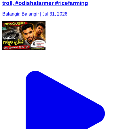
troll, #odishafarmer #ricefarming
Balangir, Balangir | Jul 31, 2026