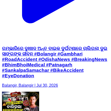
ଗମ୍ଭାରିରେ ଦୁଃଖଦ ଅନ୍ତ ବାଇକ ଦୁର୍ଘଟଣାରେ ଚାଲିଗଲା ଦୁଇ
ସାଙ୍ଗଙ୍କ ଜୀବନ #Bolangir #Gambhari
#RoadAccident #OdishaNews #BreakingNews
#BhimBhoiMedical #Patnagarh
#SankalpaSamachar #BikeAccident
#EyeDonation
Balangir, Balangir | Jul 30, 2026