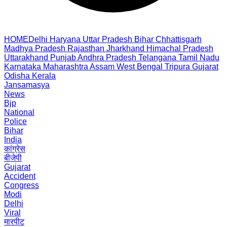
HOME
Delhi
Haryana
Uttar Pradesh
Bihar
Chhattisgarh
Madhya Pradesh
Rajasthan
Jharkhand
Himachal Pradesh
Uttarakhand
Punjab
Andhra Pradesh
Telangana
Tamil Nadu
Karnataka
Maharashtra
Assam
West Bengal
Tripura
Gujarat
Odisha
Kerala
Jansamasya
News
Bjp
National
Police
Bihar
India
कांग्रेस
बीजेपी
Gujarat
Accident
Congress
Modi
Delhi
Viral
मारपीट