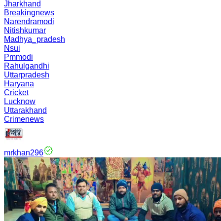
Jharkhand
Breakingnews
Narendramodi
Nitishkumar
Madhya_pradesh
Nsui
Pmmodi
Rahulgandhi
Uttarpradesh
Haryana
Cricket
Lucknow
Uttarakhand
Crimenews
mrkhan296