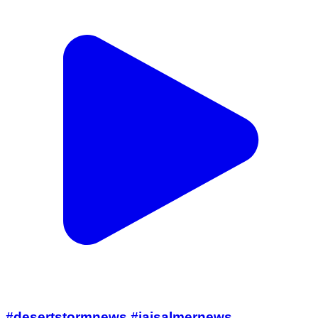
#desertstormnews #jaisalmernews