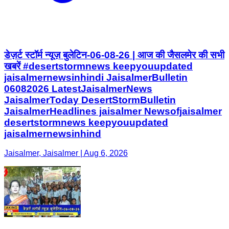
डेज़र्ट स्टॉर्म न्यूज़ बुलेटिन-06-08-26 | आज की जैसलमेर की सभी
खबरें #desertstormnews keepyouupdated
jaisalmernewsinhindi JaisalmerBulletin
06082026 LatestJaisalmerNews
JaisalmerToday DesertStormBulletin
JaisalmerHeadlines jaisalmer Newsofjaisalmer
desertstormnews keepyouupdated
jaisalmernewsinhind
Jaisalmer, Jaisalmer | Aug 6, 2026