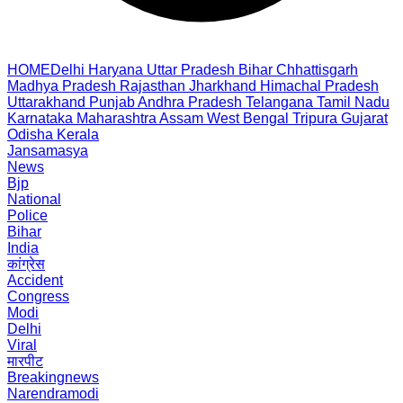
HOME
Delhi
Haryana
Uttar Pradesh
Bihar
Chhattisgarh
Madhya Pradesh
Rajasthan
Jharkhand
Himachal Pradesh
Uttarakhand
Punjab
Andhra Pradesh
Telangana
Tamil Nadu
Karnataka
Maharashtra
Assam
West Bengal
Tripura
Gujarat
Odisha
Kerala
Jansamasya
News
Bjp
National
Police
Bihar
India
कांग्रेस
Accident
Congress
Modi
Delhi
Viral
मारपीट
Breakingnews
Narendramodi