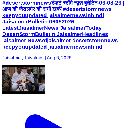
#desertstormnewsडेज़र्ट स्टॉर्म न्यूज़ बुलेटिन-06-08-26 |
आज की जैसलमेर की सभी खबरें #desertstormnews
keepyouupdated jaisalmernewsinhindi
JaisalmerBulletin 06082026
LatestJaisalmerNews JaisalmerToday
DesertStormBulletin JaisalmerHeadlines
jaisalmer Newsofjaisalmer desertstormnews
keepyouupdated jaisalmernewsinhind
Jaisalmer, Jaisalmer | Aug 6, 2026