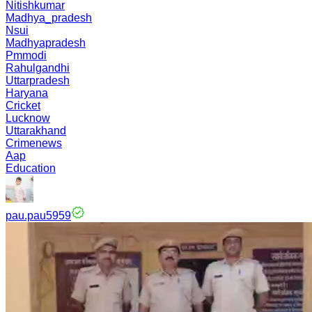
Nitishkumar
Madhya_pradesh
Nsui
Madhyapradesh
Pmmodi
Rahulgandhi
Uttarpradesh
Haryana
Cricket
Lucknow
Uttarakhand
Crimenews
Aap
Education
pau.pau5959