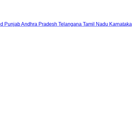
nd
Punjab
Andhra Pradesh
Telangana
Tamil Nadu
Karnataka