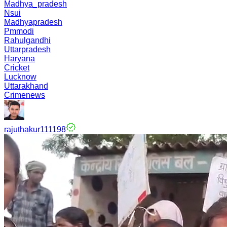
Madhya_pradesh
Nsui
Madhyapradesh
Pmmodi
Rahulgandhi
Uttarpradesh
Haryana
Cricket
Lucknow
Uttarakhand
Crimenews
rajuthakur111198