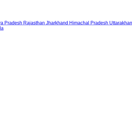
a Pradesh
Rajasthan
Jharkhand
Himachal Pradesh
Uttarakha
la