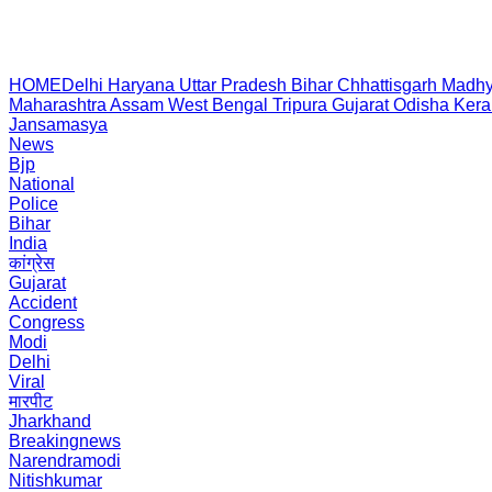
HOME
Delhi
Haryana
Uttar Pradesh
Bihar
Chhattisgarh
Madhy
Maharashtra
Assam
West Bengal
Tripura
Gujarat
Odisha
Kera
Jansamasya
News
Bjp
National
Police
Bihar
India
कांग्रेस
Gujarat
Accident
Congress
Modi
Delhi
Viral
मारपीट
Jharkhand
Breakingnews
Narendramodi
Nitishkumar