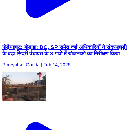
पोड़ैयाहाट: गोड्डा: DC, SP समेत कई अधिकारियों ने सुंदरपहाड़ी
के बड़ा सिंदरी पंचायत के 3 गांवों में योजनाओं का निरीक्षण किया
Poreyahat, Godda | Feb 14, 2026