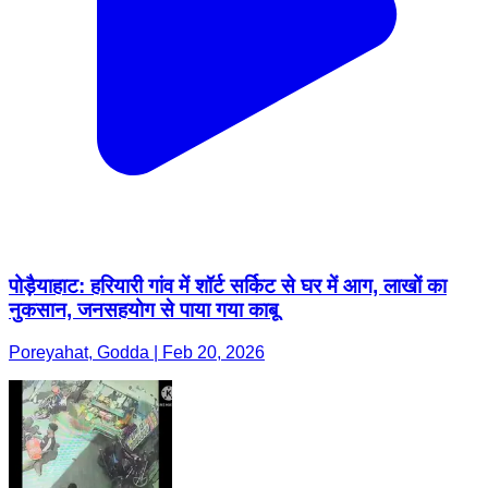
पोड़ैयाहाट: हरियारी गांव में शॉर्ट सर्किट से घर में आग, लाखों का
नुकसान, जनसहयोग से पाया गया काबू
Poreyahat, Godda | Feb 20, 2026