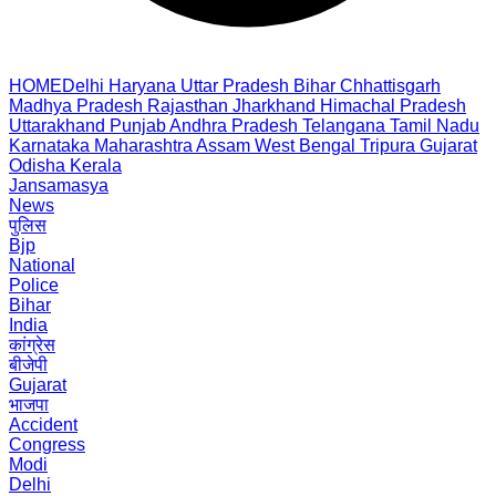
HOME
Delhi
Haryana
Uttar Pradesh
Bihar
Chhattisgarh
Madhya Pradesh
Rajasthan
Jharkhand
Himachal Pradesh
Uttarakhand
Punjab
Andhra Pradesh
Telangana
Tamil Nadu
Karnataka
Maharashtra
Assam
West Bengal
Tripura
Gujarat
Odisha
Kerala
Jansamasya
News
पुलिस
Bjp
National
Police
Bihar
India
कांग्रेस
बीजेपी
Gujarat
भाजपा
Accident
Congress
Modi
Delhi