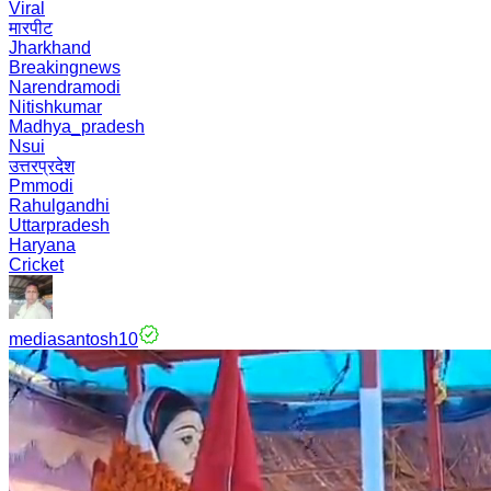
Viral
मारपीट
Jharkhand
Breakingnews
Narendramodi
Nitishkumar
Madhya_pradesh
Nsui
उत्तरप्रदेश
Pmmodi
Rahulgandhi
Uttarpradesh
Haryana
Cricket
mediasantosh10