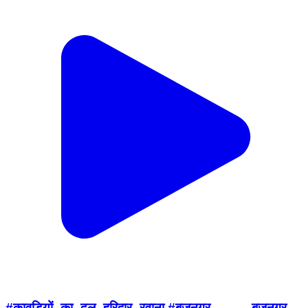
#कावड़ियों_का_दल_हरिद्वार_रवाना #बृजनगर_____ बृजनगर