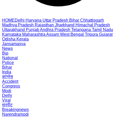
HOME
Delhi
Haryana
Uttar Pradesh
Bihar
Chhattisgarh
Madhya Pradesh
Rajasthan
Jharkhand
Himachal Pradesh
Uttarakhand
Punjab
Andhra Pradesh
Telangana
Tamil Nadu
Karnataka
Maharashtra
Assam
West Bengal
Tripura
Gujarat
Odisha
Kerala
Jansamasya
News
Bjp
National
Police
Bihar
India
कांग्रेस
Accident
Congress
Modi
Delhi
Viral
मारपीट
Breakingnews
Narendramodi