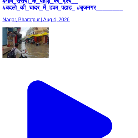
#गांव_रसिया_के_पहाड़_का_दृश्य__
#बदलो_की_चादर_में_ढका_पहाड़_ #बृजनगर________
Nagar, Bharatpur | Aug 4, 2026