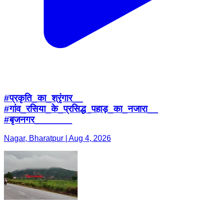
#प्रकृति_का_श्रृंगार__
#गांव_रसिया_के_प्रसिद्ध_पहाड़_का_नजारा__
#बृजनगर_______
Nagar, Bharatpur | Aug 4, 2026