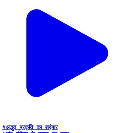
#अद्भुत_प्रकृति_का_श्रृंगार