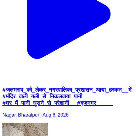
#जलभराव_को_लेकर_नगरपालिका_प्रशासन_आया_हरकत__में
#मंदिर_वाली_गली_से_निकलवाया_पानी__
#घर_में_पानी_घुसने_से_परेशानी__ #बृजनगर_____
Nagar, Bharatpur | Aug 6, 2026