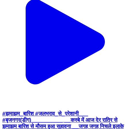
#झमाझम_बारिश #जलभराव_से_परेशानी___
#बृजनगर(डीग)__________ __कस्बे में आज देर रात्रि से
झमाझम बारिश से मौसम हुआ सुहावना __जगह जगह निचले इलाके