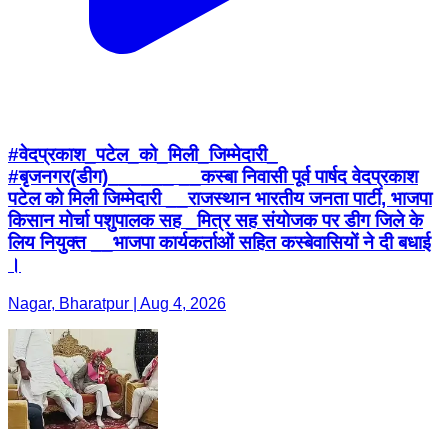
#वेदप्रकाश_पटेल_को_मिली_जिम्मेदारी_
#बृजनगर(डीग)______ __कस्बा निवासी पूर्व पार्षद वेदप्रकाश
पटेल को मिली जिम्मेदारी __राजस्थान भारतीय जनता पार्टी, भाजपा
किसान मोर्चा पशुपालक सह _मित्र सह संयोजक पर डीग जिले के
लिय नियुक्त __भाजपा कार्यकर्ताओं सहित कस्बेवासियों ने दी बधाई
।
Nagar, Bharatpur | Aug 4, 2026