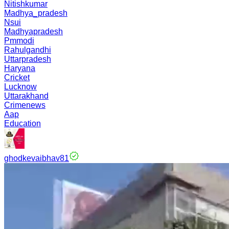
Nitishkumar
Madhya_pradesh
Nsui
Madhyapradesh
Pmmodi
Rahulgandhi
Uttarpradesh
Haryana
Cricket
Lucknow
Uttarakhand
Crimenews
Aap
Education
ghodkevaibhav81