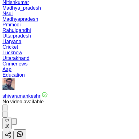
Nitishkumar
Madhya_pradesh
Nsui
Madhyapradesh
Pmmodi
Rahulgandhi
Uttarpradesh
Haryana
Cricket
Lucknow
Uttarakhand
Crimenews
Aap
Education
shivaramankeshri
No video available
18