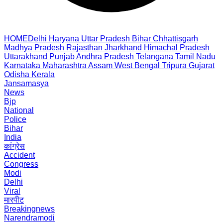
HOME
Delhi
Haryana
Uttar Pradesh
Bihar
Chhattisgarh
Madhya Pradesh
Rajasthan
Jharkhand
Himachal Pradesh
Uttarakhand
Punjab
Andhra Pradesh
Telangana
Tamil Nadu
Karnataka
Maharashtra
Assam
West Bengal
Tripura
Gujarat
Odisha
Kerala
Jansamasya
News
Bjp
National
Police
Bihar
India
कांग्रेस
Accident
Congress
Modi
Delhi
Viral
मारपीट
Breakingnews
Narendramodi