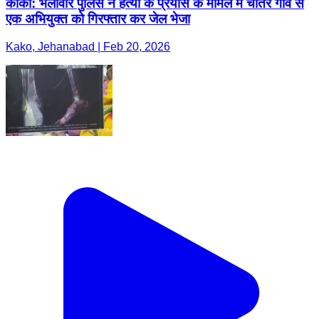
काको: भेलावार पुलिस ने हत्या के प्रयास के मामले में चातर गांव से
एक अभियुक्त को गिरफ्तार कर जेल भेजा
Kako, Jehanabad | Feb 20, 2026