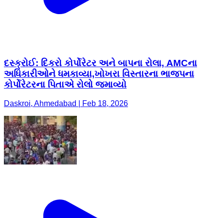
દસ્ક્રોઈ: દિકરો કોર્પોરેટર અને બાપના રોલા, AMCના
અધિકારીઓને ધમકાવ્યા,ખોખરા વિસ્તારના ભાજપના
કોર્પોરેટરના પિતાએ રોલો જમાવ્યો
Daskroi, Ahmedabad | Feb 18, 2026