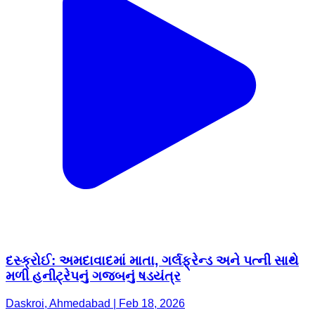
દસ્ક્રોઈ: અમદાવાદમાં માતા, ગર્લફ્રેન્ડ અને પત્ની સાથે
મળી હનીટ્રેપનું ગજબનું ષડયંત્ર
Daskroi, Ahmedabad | Feb 18, 2026