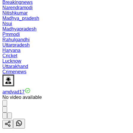
Breakingnews
Narendramodi
Nitishkumar
Madhya_pradesh
Nsui
Madhyapradesh
Pmmodi
Rahulgandhi
Uttarpradesh
Haryana
Cricket
Lucknow
Uttarakhand
Crimenews
amdvad17
No video available