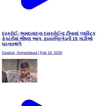
દસ્ક્રોઈ: અમદાવાદના દસક્રોઈના ટીંબામાં પ્લાસ્ટિક
ફેક્ટરીમાં ભીષણ આગ, ફાયરબ્રિગેડની 15 ગાડીઓ
ઘટનાસ્થળે
Daskroi, Ahmedabad | Feb 19, 2026