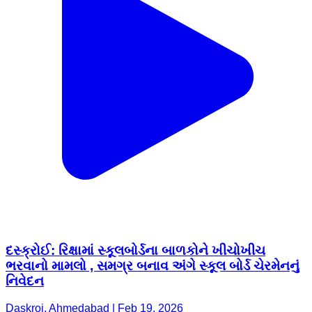
દસ્ક્રોઈ: રિક્ષામાં સ્કૂલબોર્ડના બાળકોને ખીચોખીચ
ભરવાનો મામલો , સમગ્ર બનાવ અંગે સ્કૂલ બોર્ડ ચેરમેનનું
નિવેદન
Daskroi, Ahmedabad | Feb 19, 2026