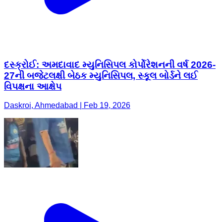
દસ્ક્રોઈ: અમદાવાદ મ્યુનિસિપલ કોર્પોરેશનની વર્ષ 2026-
27ની બજેટલક્ષી બેઠક મ્યુનિસિપલ, સ્કૂલ બોર્ડને લઈ
વિપક્ષના આક્ષેપ
Daskroi, Ahmedabad | Feb 19, 2026