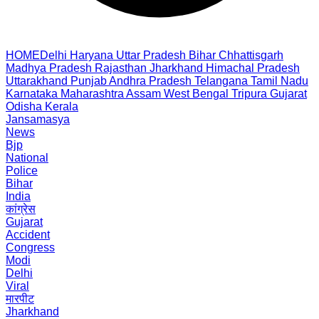
HOME
Delhi
Haryana
Uttar Pradesh
Bihar
Chhattisgarh
Madhya Pradesh
Rajasthan
Jharkhand
Himachal Pradesh
Uttarakhand
Punjab
Andhra Pradesh
Telangana
Tamil Nadu
Karnataka
Maharashtra
Assam
West Bengal
Tripura
Gujarat
Odisha
Kerala
Jansamasya
News
Bjp
National
Police
Bihar
India
कांग्रेस
Gujarat
Accident
Congress
Modi
Delhi
Viral
मारपीट
Jharkhand