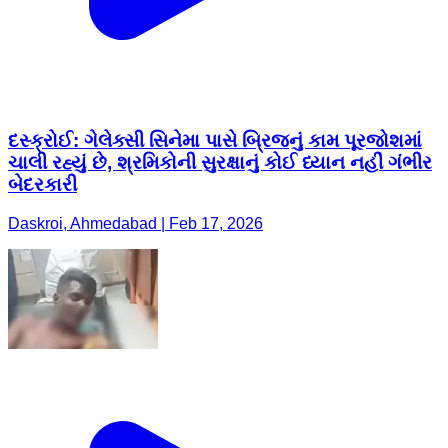
દસ્ક્રોઈ: ગેલેક્સી સિનેમા પાસે બ્રિજનું કામ પૂરજોશમાં
ચાલી રહ્યું છે, શ્રમિકોની સુરક્ષાનું કોઈ ધ્યાન નહીં ગંભીર
બેદરકારી
Daskroi, Ahmedabad | Feb 17, 2026