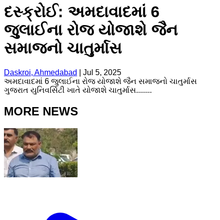
દસ્ક્રોઈ: અમદાવાદમાં 6
જુલાઈના રોજ યોજાશે જૈન
સમાજનો ચાતુર્માસ
Daskroi, Ahmedabad
|
Jul 5, 2025
અમદાવાદમાં 6 જુલાઈના રોજ યોજાશે જૈન સમાજનો ચાતુર્માસ
ગુજરાત યુનિવર્સિટી ખાતે યોજાશે ચાતુર્માસ........
MORE NEWS