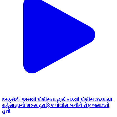
દસ્ક્રોઈ: અસલી પોલીસના હાથે નકલી પોલીસ ઝડપાયો,
મહેસાણાનો શખ્સ ટ્રાફિક પોલીસ બનીને રોફ જમાવતો
હતો