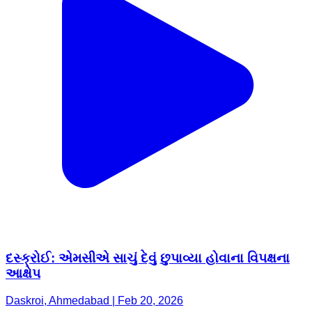
દસ્ક્રોઈ: એમસીએ સાચું દેવું છુપાવ્યા હોવાના વિપક્ષના
આક્ષેપ
Daskroi, Ahmedabad | Feb 20, 2026