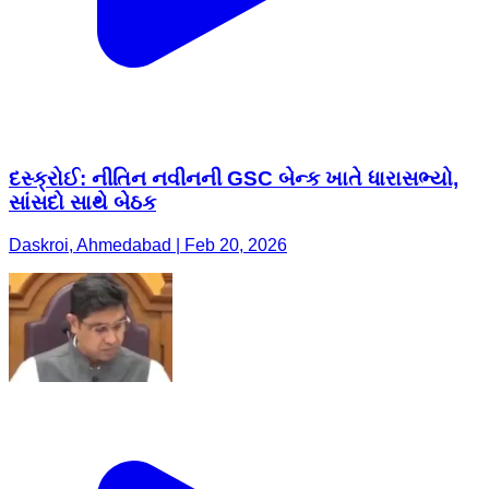
દસ્ક્રોઈ: નીતિન નવીનની GSC બેન્ક ખાતે ધારાસભ્યો,
સાંસદો સાથે બેઠક
Daskroi, Ahmedabad | Feb 20, 2026