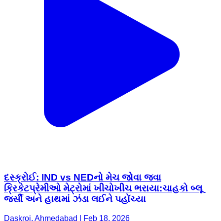
દસ્ક્રોઈ: IND vs NEDનો મેચ જોવા જવા
ક્રિકેટપ્રેમીઓ મેટ્રોમાં ખીચોખીચ ભરાયા:ચાહકો બ્લૂ
જર્સી અને હાથમાં ઝંડા લઈને પહોંચ્યા
Daskroi, Ahmedabad | Feb 18, 2026