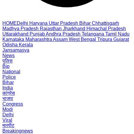
HOME
Delhi
Haryana
Uttar Pradesh
Bihar
Chhattisgarh
Madhya Pradesh
Rajasthan
Jharkhand
Himachal Pradesh
Uttarakhand
Punjab
Andhra Pradesh
Telangana
Tamil Nadu
Karnataka
Maharashtra
Assam
West Bengal
Tripura
Gujarat
Odisha
Kerala
Jansamasya
News
पुलिस
Bjp
National
Police
Bihar
India
कांग्रेस
भाजपा
Congress
Modi
Delhi
Viral
मारपीट
Breakingnews