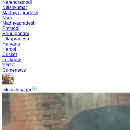
Narendramodi
Nitishkumar
Madhya_pradesh
Nsui
Madhyapradesh
Pmmodi
Rahulgandhi
Uttarpradesh
Haryana
Hardoi
Cricket
Lucknow
लखनऊ
Crimenews
mkkushinagar