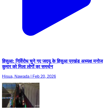
हिसुआ: निर्विरोध चुने गए जदयू के हिसुआ प्रखंड अध्यक्ष मनोज
कुमार को मिला लोगों का समर्थन
Hisua, Nawada | Feb 20, 2026