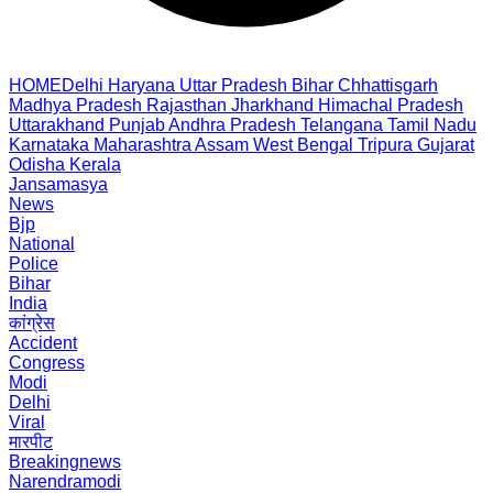
HOME
Delhi
Haryana
Uttar Pradesh
Bihar
Chhattisgarh
Madhya Pradesh
Rajasthan
Jharkhand
Himachal Pradesh
Uttarakhand
Punjab
Andhra Pradesh
Telangana
Tamil Nadu
Karnataka
Maharashtra
Assam
West Bengal
Tripura
Gujarat
Odisha
Kerala
Jansamasya
News
Bjp
National
Police
Bihar
India
कांग्रेस
Accident
Congress
Modi
Delhi
Viral
मारपीट
Breakingnews
Narendramodi