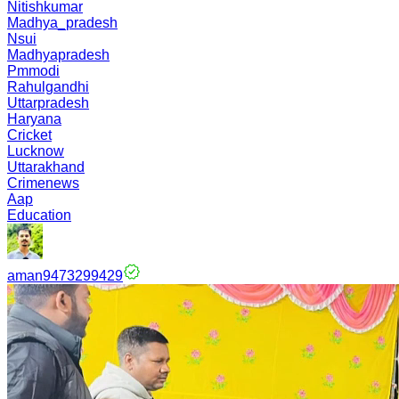
Nitishkumar
Madhya_pradesh
Nsui
Madhyapradesh
Pmmodi
Rahulgandhi
Uttarpradesh
Haryana
Cricket
Lucknow
Uttarakhand
Crimenews
Aap
Education
aman9473299429