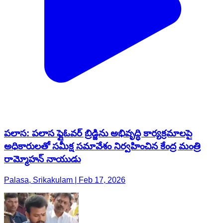
పలాస: పలాస ఫ్లైఓవర్ బ్రిడ్జిను అభివృద్ధి కార్యక్రమాలపై
అధికారులతో సమీక్ష సమావేశం నిర్వహించిన కేంద్ర మంత్రి
రామ్మోహన్ నాయుడు
Palasa, Srikakulam | Feb 17, 2026