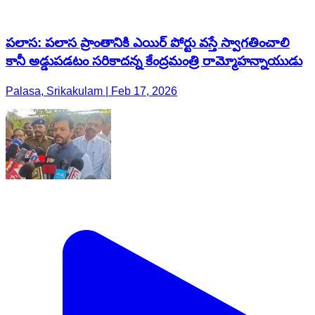
పలాస: పలాస ప్రాంతానికి ఎయిర్ పోర్టు వస్తే స్వాగతించాలి
కానీ అడ్డుపడటం సరికాదన్న కేంద్రమంత్రి రామ్మోహన్నాయుడు
Palasa, Srikakulam | Feb 17, 2026