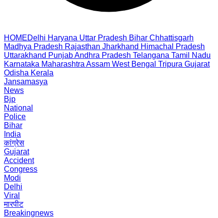
HOME
Delhi
Haryana
Uttar Pradesh
Bihar
Chhattisgarh
Madhya Pradesh
Rajasthan
Jharkhand
Himachal Pradesh
Uttarakhand
Punjab
Andhra Pradesh
Telangana
Tamil Nadu
Karnataka
Maharashtra
Assam
West Bengal
Tripura
Gujarat
Odisha
Kerala
Jansamasya
News
Bjp
National
Police
Bihar
India
कांग्रेस
Gujarat
Accident
Congress
Modi
Delhi
Viral
मारपीट
Breakingnews