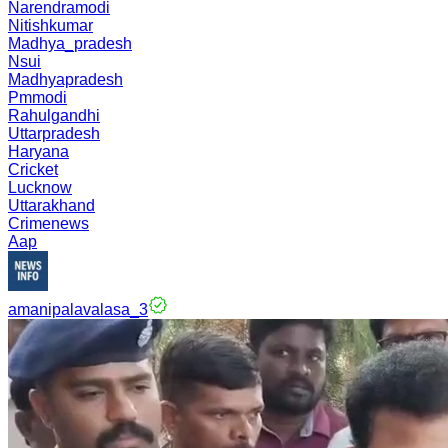
Narendramodi
Nitishkumar
Madhya_pradesh
Nsui
Madhyapradesh
Pmmodi
Rahulgandhi
Uttarpradesh
Haryana
Cricket
Lucknow
Uttarakhand
Crimenews
Aap
amanipalavalasa_3