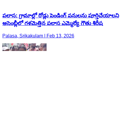
పలాస: గ్రామాల్లో రోడ్లు పెండింగ్ పనులను పూర్తిచేయాలని
అసెంబ్లీలో గళమెత్తిన పలాస ఎమ్మెల్యే గౌతు శిరీష
Palasa, Srikakulam | Feb 13, 2026