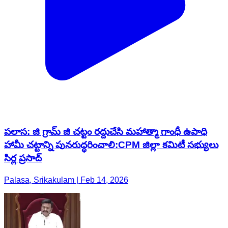
పలాస: జి గ్రామ్ జి చట్టం రద్దుచేసి మహాత్మా గాంధీ ఉపాధి
హామీ చట్టాన్ని పునరుద్ధరించాలి:CPM జిల్లా కమిటీ సభ్యులు
సిర్ల ప్రసాద్
Palasa, Srikakulam | Feb 14, 2026