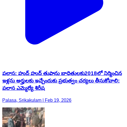
పలాస: హుద్ హుద్ తుఫాను బాధితులకు2018లో నిర్మించిన
ఇళ్లను అర్హులకు ఇచ్చేందుకు ప్రభుత్వం చర్యలు తీసుకోవాలి:
పలాస ఎమ్మెల్యే శిరీష
Palasa, Srikakulam | Feb 19, 2026