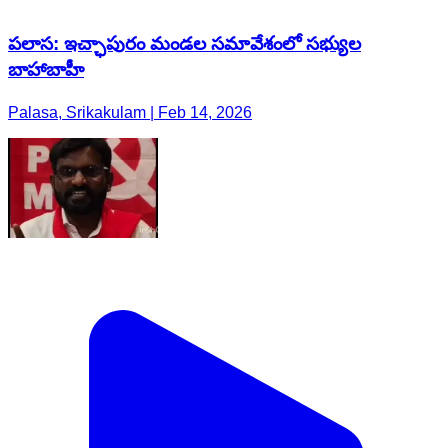
పలాస: ఇచ్ఛాపురం మండల సమావేశంలో సభ్యుల
బాహాబాహీ
Palasa, Srikakulam | Feb 14, 2026