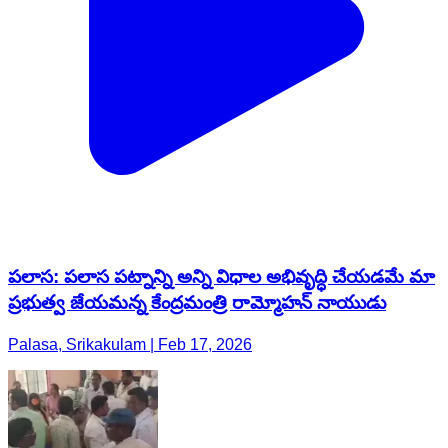
పలాస: పలాస పట్నాన్ని అన్ని విధాల అభివృద్ధి చేయడమే మా
ప్రభుత్వ జేయమన్న కేంద్రమంత్రి రామ్మోహన్ నాయుడు
Palasa, Srikakulam | Feb 17, 2026