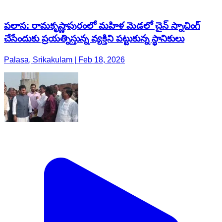
పలాస: రామకృష్ణాపురంలో మహిళ మెడలో చైన్ స్నాచింగ్
చేసేందుకు ప్రయత్నిస్తున్న వ్యక్తిని పట్టుకున్న స్థానికులు
Palasa, Srikakulam | Feb 18, 2026