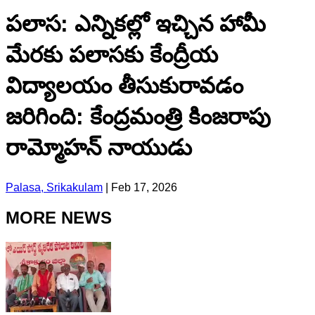
పలాస: ఎన్నికల్లో ఇచ్చిన హామీ
మేరకు పలాసకు కేంద్రీయ
విద్యాలయం తీసుకురావడం
జరిగింది: కేంద్రమంత్రి కింజరాపు
రామ్మోహన్ నాయుడు
Palasa, Srikakulam
|
Feb 17, 2026
MORE NEWS