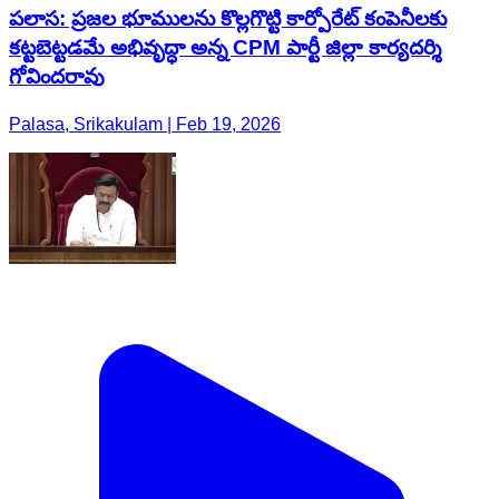
పలాస: ప్రజల భూములను కొల్లగొట్టి కార్పోరేట్ కంపెనీలకు
కట్టబెట్టడమే అభివృద్ధా అన్న CPM పార్టీ జిల్లా కార్యదర్శి
గోవిందరావు
Palasa, Srikakulam | Feb 19, 2026