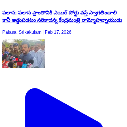
పలాస: పలాస ప్రాంతానికి ఎయిర్ పోర్టు వస్తే స్వాగతించాలి
కానీ అడ్డుపడటం సరికాదన్న కేంద్రమంత్రి రామ్మోహన్నాయుడు
Palasa, Srikakulam | Feb 17, 2026