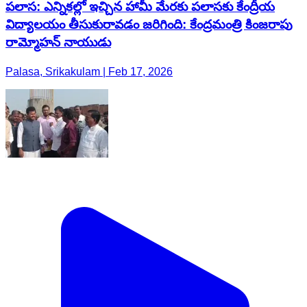
పలాస: ఎన్నికల్లో ఇచ్చిన హామీ మేరకు పలాసకు కేంద్రీయ
విద్యాలయం తీసుకురావడం జరిగింది: కేంద్రమంత్రి కింజరాపు
రామ్మోహన్ నాయుడు
Palasa, Srikakulam | Feb 17, 2026