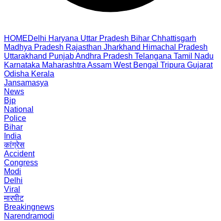
HOME
Delhi
Haryana
Uttar Pradesh
Bihar
Chhattisgarh
Madhya Pradesh
Rajasthan
Jharkhand
Himachal Pradesh
Uttarakhand
Punjab
Andhra Pradesh
Telangana
Tamil Nadu
Karnataka
Maharashtra
Assam
West Bengal
Tripura
Gujarat
Odisha
Kerala
Jansamasya
News
Bjp
National
Police
Bihar
India
कांग्रेस
Accident
Congress
Modi
Delhi
Viral
मारपीट
Breakingnews
Narendramodi