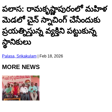
పలాస: రామకృష్ణాపురంలో మహిళ
మెడలో చైన్ స్నాచింగ్ చేసేందుకు
ప్రయత్నిస్తున్న వ్యక్తిని పట్టుకున్న
స్థానికులు
Palasa, Srikakulam
|
Feb 18, 2026
MORE NEWS