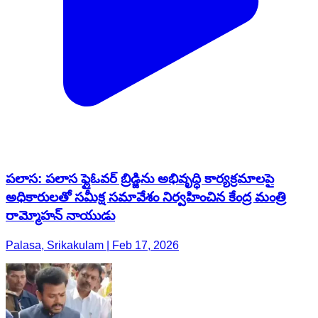
పలాస: పలాస ఫ్లైఓవర్ బ్రిడ్జిను అభివృద్ధి కార్యక్రమాలపై
అధికారులతో సమీక్ష సమావేశం నిర్వహించిన కేంద్ర మంత్రి
రామ్మోహన్ నాయుడు
Palasa, Srikakulam | Feb 17, 2026