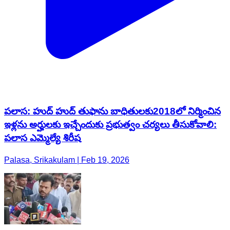
పలాస: హుద్ హుద్ తుఫాను బాధితులకు2018లో నిర్మించిన
ఇళ్లను అర్హులకు ఇచ్చేందుకు ప్రభుత్వం చర్యలు తీసుకోవాలి:
పలాస ఎమ్మెల్యే శిరీష
Palasa, Srikakulam | Feb 19, 2026