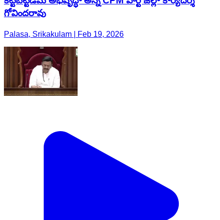
కట్టబెట్టడమే అభివృద్ధా అన్న CPM పార్టీ జిల్లా కార్యదర్శి
గోవిందరావు
Palasa, Srikakulam | Feb 19, 2026