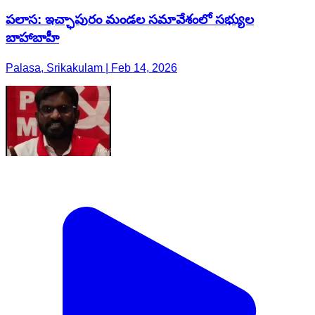
పలాస: ఇచ్ఛాపురం మండల సమావేశంలో సభ్యుల
బాహాబాహీ
Palasa, Srikakulam | Feb 14, 2026