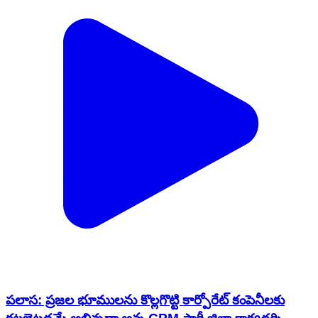
పలాస: ప్రజల భూములను కొల్లగొట్టి కార్పోరేట్ కంపెనీలకు