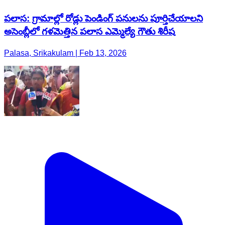
పలాస: గ్రామాల్లో రోడ్లు పెండింగ్ పనులను పూర్తిచేయాలని
అసెంబ్లీలో గళమెత్తిన పలాస ఎమ్మెల్యే గౌతు శిరీష
Palasa, Srikakulam | Feb 13, 2026