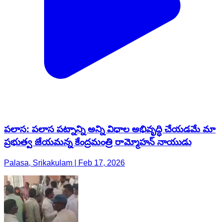
పలాస: పలాస పట్నాన్ని అన్ని విధాల అభివృద్ధి చేయడమే మా
ప్రభుత్వ జేయమన్న కేంద్రమంత్రి రామ్మోహన్ నాయుడు
Palasa, Srikakulam | Feb 17, 2026