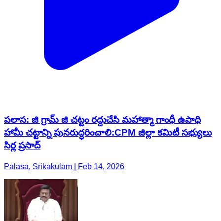
పలాస: జి గ్రామ్ జి చట్టం రద్దుచేసి మహాత్మా గాంధీ ఉపాధి
హామీ చట్టాన్ని పునరుద్ధరించాలి:CPM జిల్లా కమిటీ సభ్యులు
సిర్ల ప్రసాద్
Palasa, Srikakulam | Feb 14, 2026