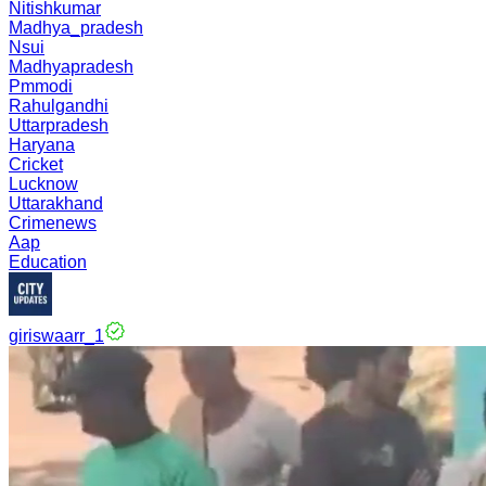
Nitishkumar
Madhya_pradesh
Nsui
Madhyapradesh
Pmmodi
Rahulgandhi
Uttarpradesh
Haryana
Cricket
Lucknow
Uttarakhand
Crimenews
Aap
Education
giriswaarr_1