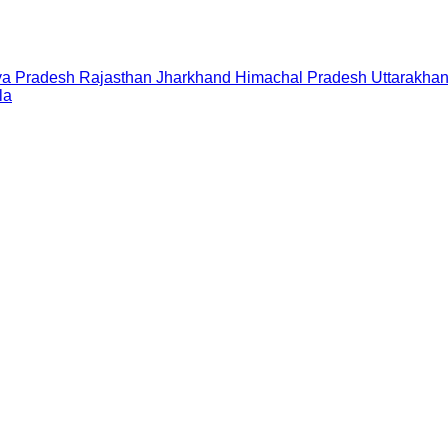
a Pradesh
Rajasthan
Jharkhand
Himachal Pradesh
Uttarakha
la