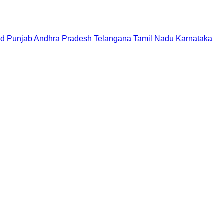
nd
Punjab
Andhra Pradesh
Telangana
Tamil Nadu
Karnataka