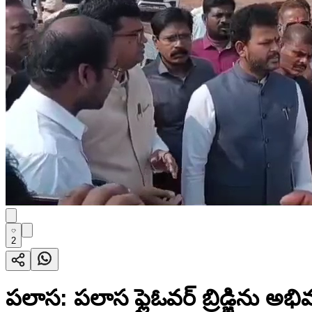
2
పలాస: పలాస ఫ్లైఓవర్ బ్రిడ్జిను అభి