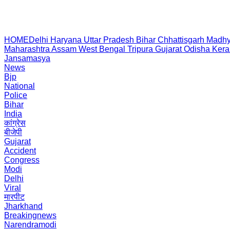
HOME
Delhi
Haryana
Uttar Pradesh
Bihar
Chhattisgarh
Madhy
Maharashtra
Assam
West Bengal
Tripura
Gujarat
Odisha
Kera
Jansamasya
News
Bjp
National
Police
Bihar
India
कांग्रेस
बीजेपी
Gujarat
Accident
Congress
Modi
Delhi
Viral
मारपीट
Jharkhand
Breakingnews
Narendramodi