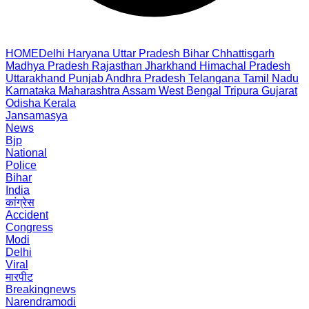
HOME
Delhi
Haryana
Uttar Pradesh
Bihar
Chhattisgarh
Madhya Pradesh
Rajasthan
Jharkhand
Himachal Pradesh
Uttarakhand
Punjab
Andhra Pradesh
Telangana
Tamil Nadu
Karnataka
Maharashtra
Assam
West Bengal
Tripura
Gujarat
Odisha
Kerala
Jansamasya
News
Bjp
National
Police
Bihar
India
कांग्रेस
Accident
Congress
Modi
Delhi
Viral
मारपीट
Breakingnews
Narendramodi