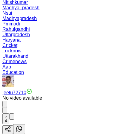
Nitishkumar
Madhya_pradesh
Nsui
Madhyapradesh
Pmmodi
Rahulgandhi
Uttarpradesh
Haryana
Cricket
Lucknow
Uttarakhand
Crimenews
Aap
Education
jeetu72710
No video available
4