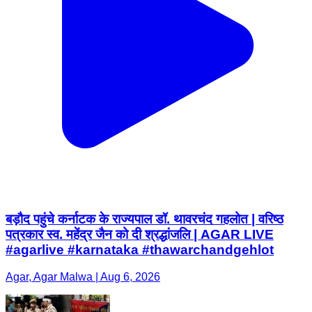
बड़ौद पहुंचे कर्नाटक के राज्यपाल डॉ. थावरचंद गहलोत | वरिष्ठ
पत्रकार स्व. महेंद्र जैन को दी श्रद्धांजलि | AGAR LIVE
#agarlive #karnataka #thawarchandgehlot
Agar, Agar Malwa | Aug 6, 2026