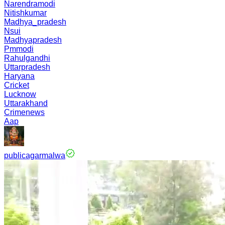
Narendramodi
Nitishkumar
Madhya_pradesh
Nsui
Madhyapradesh
Pmmodi
Rahulgandhi
Uttarpradesh
Haryana
Cricket
Lucknow
Uttarakhand
Crimenews
Aap
publicagarmalwa