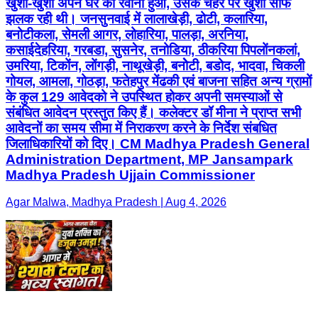
खुशी-खुशी अपने घर को रवाना हुआ, उसके चेहरे पर खुशी साफ
झलक रही थी। जनसुनवाई में लालाखेड़ी, ढोटी, कलारिया,
बनोटीकला, सेमली आगर, लोहारिया, पालड़ा, अरनिया,
कसाईदेहरिया, गरबडा, सुसनेर, तनोडिया, ठीकरिया पिपलोंनकलां,
उमरिया, टिकोंन, लोंगड़ी, नाथूखेड़ी, बनोेटी, बडोद, भादवा, चिकली
गोयल, आमला, गोठड़ा, फतेहपुर मेंढकी एवं बाजना सहित अन्य ग्रामों
के कुल 129 आवेदको ने उपस्थित होकर अपनी समस्याओं से
संबंधित आवेदन प्रस्तुत किए हैं। कलेक्टर डॉ मीना ने प्राप्त सभी
आवेदनों का समय सीमा में निराकरण करने के निर्देश संबधित
जिलाधिकारियों को दिए। CM Madhya Pradesh General
Administration Department, MP Jansampark
Madhya Pradesh Ujjain Commissioner
Agar Malwa, Madhya Pradesh | Aug 4, 2026