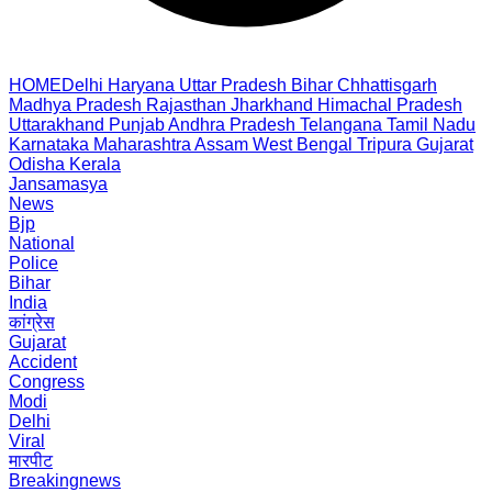
HOME
Delhi
Haryana
Uttar Pradesh
Bihar
Chhattisgarh
Madhya Pradesh
Rajasthan
Jharkhand
Himachal Pradesh
Uttarakhand
Punjab
Andhra Pradesh
Telangana
Tamil Nadu
Karnataka
Maharashtra
Assam
West Bengal
Tripura
Gujarat
Odisha
Kerala
Jansamasya
News
Bjp
National
Police
Bihar
India
कांग्रेस
Gujarat
Accident
Congress
Modi
Delhi
Viral
मारपीट
Breakingnews