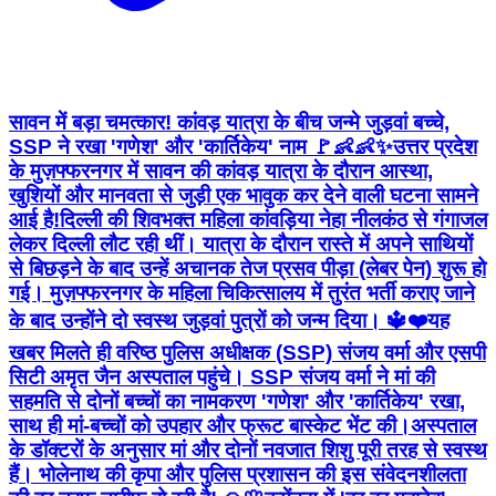
सावन में बड़ा चमत्कार! कांवड़ यात्रा के बीच जन्मे जुड़वां बच्चे,
SSP ने रखा 'गणेश' और 'कार्तिकेय' नाम 🚩👶👶✨ ​उत्तर प्रदेश
के मुज़फ्फरनगर में सावन की कांवड़ यात्रा के दौरान आस्था,
खुशियों और मानवता से जुड़ी एक भावुक कर देने वाली घटना सामने
आई है! ​दिल्ली की शिवभक्त महिला कांवड़िया नेहा नीलकंठ से गंगाजल
लेकर दिल्ली लौट रही थीं। यात्रा के दौरान रास्ते में अपने साथियों
से बिछड़ने के बाद उन्हें अचानक तेज प्रसव पीड़ा (लेबर पेन) शुरू हो
गई। मुज़फ्फरनगर के महिला चिकित्सालय में तुरंत भर्ती कराए जाने
के बाद उन्होंने दो स्वस्थ जुड़वां पुत्रों को जन्म दिया। 🔱❤️ ​यह
खबर मिलते ही वरिष्ठ पुलिस अधीक्षक (SSP) संजय वर्मा और एसपी
सिटी अमृत जैन अस्पताल पहुंचे। SSP संजय वर्मा ने मां की
सहमति से दोनों बच्चों का नामकरण 'गणेश' और 'कार्तिकेय' रखा,
साथ ही मां-बच्चों को उपहार और फ्रूट बास्केट भेंट की। ​अस्पताल
के डॉक्टरों के अनुसार मां और दोनों नवजात शिशु पूरी तरह से स्वस्थ
हैं। भोलेनाथ की कृपा और पुलिस प्रशासन की इस संवेदनशीलता