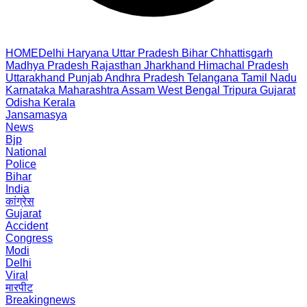
HOME
Delhi
Haryana
Uttar Pradesh
Bihar
Chhattisgarh
Madhya Pradesh
Rajasthan
Jharkhand
Himachal Pradesh
Uttarakhand
Punjab
Andhra Pradesh
Telangana
Tamil Nadu
Karnataka
Maharashtra
Assam
West Bengal
Tripura
Gujarat
Odisha
Kerala
Jansamasya
News
Bjp
National
Police
Bihar
India
कांग्रेस
Gujarat
Accident
Congress
Modi
Delhi
Viral
मारपीट
Breakingnews