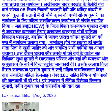
गया छात्रा का नामांकन। लखीसराय सदर प्रखंड के बेलोरी गांव
वार्ड संख्या 05 स्थित निवासी गायत्री देवी पति धर्मेंद्र चौधरी ने
अपनी कुल नौ संतानों में से चौथे क्रम की बच्ची सोनम कुमारी का
नामांकन के लिए महिला सशक्तिकरण कार्यालय से संपर्क स्थापित
किया। जहां हब(DHEW) के जिला मिशन समन्वयक प्रशांत कुमार
ने आवश्यक कागजात तैयार करवाकर कस्तूरबा गांधी बालिका
विद्यालय पहाड़पुर, बड़हिया में जाकर छात्रा सोनम कुमारी का वर्ग
षष्ठ में नामांकन कराया गया। नामांकन होने पर छात्रा एवं उनके
माता पिता ने खुशी जाहिर की और संबंधित सभी कर्मियों का आभार
जताया। इस दौरान छात्रा और उनके मां को वहां के वार्डन सह
शिक्षिका सुधा कुमारी ने छात्रावास परिसर और वहां की व्यवस्था और
अनुशासन के बारे में विस्तारपूर्वक जानकारी दी। इसके अलावा जिला
मिशन समन्वयक प्रशांत कुमार ने उन्हें महिला सशक्तिकरण केंद्र
द्वारा संचालित महिला हेल्पलाइन नंबर 181 सहित विभिन्न योजनाओं
की जानकारी भी दी गई। पूरे प्रकरण में लैंगिक विशेषज्ञ किस्मत
कुमारी, नवीन कुमार का भी सराहनीय योगदान रहा।
Lakhisarai, Bihar | Aug 6, 2026