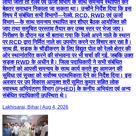
लाया जाता तो रेलवे एवं ऊर्जा विभाग के साथ समन्वय स्थापित कर
बेहतर समाधान निकाला जा सकता था। उन्होंने निर्देश दिया कि इस
विषय में संबंधित सभी विभागों—रेलवे, RCD, RWD एवं ऊर्जा
विभाग—के साथ समन्वय स्थापित कर शीघ्र बैठक आयोजित की
जाए तथा समुचित प्रस्ताव तैयार कर उच्च स्तर पर भेजा जाए।
निरीक्षण के दौरान यह भी बताया गया कि रेलवे अपने नाले के स्थान
पर RCD द्वारा निर्मित नाले का उपयोग करने पर विचार कर रहा है।
साथ ही, सड़क के चौड़ीकरण के लिए विद्युत पोल को रेलवे क्षेत्र की
ओर स्थानांतरित करने की संभावना पर भी चर्चा की गई, जबकि उक्त
सड़क RWD के अधीन है। जिला पदाधिकारी ने सभी संबंधित
विभागों को आपसी समन्वय के साथ कार्य करते हुए आमजन की
सुविधा एवं सुरक्षा को सर्वोच्च प्राथमिकता देने का निर्देश दिया। इस
अवसर पर उप विकास आयुक्त श्री सुमित कुमार सहित लोक
स्वास्थ्य अभियंत्रण विभाग (PHED) के कनीय अभियंता एवं अन्य
संबंधित पदाधिकारी उपस्थित थे।
Lakhisarai, Bihar | Aug 4, 2026