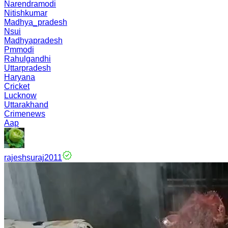
Narendramodi
Nitishkumar
Madhya_pradesh
Nsui
Madhyapradesh
Pmmodi
Rahulgandhi
Uttarpradesh
Haryana
Cricket
Lucknow
Uttarakhand
Crimenews
Aap
rajeshsuraj2011