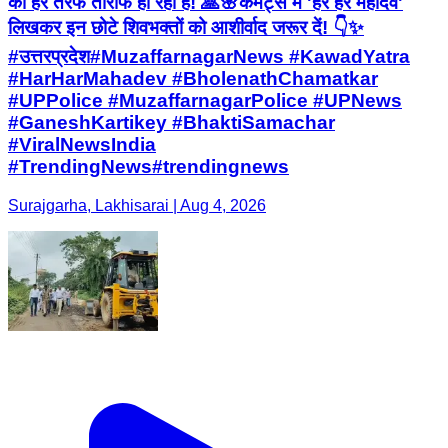
की हर तरफ तारीफ हो रही है! 🙏🌸 ​कमेंट्स में 'हर हर महादेव'
लिखकर इन छोटे शिवभक्तों को आशीर्वाद जरूर दें! 👇✨
#उत्तरप्रदेश ​#MuzaffarnagarNews #KawadYatra
#HarHarMahadev #BholenathChamatkar
#UPPolice #MuzaffarnagarPolice #UPNews
#GaneshKartikey #BhaktiSamachar
#ViralNewsIndia
#TrendingNews#trendingnews
Surajgarha, Lakhisarai | Aug 4, 2026