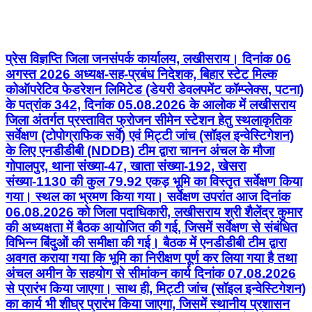
प्रेस विज्ञप्ति जिला जनसंपर्क कार्यालय, लखीसराय। दिनांक 06
अगस्त 2026 अध्यक्ष-सह-प्रबंध निदेशक, बिहार स्टेट मिल्क
कोऑपरेटिव फेडरेशन लिमिटेड (डेयरी डेवलपमेंट कॉम्प्लेक्स, पटना)
के पत्रांक 342, दिनांक 05.08.2026 के आलोक में लखीसराय
जिला अंतर्गत प्रस्तावित फ्रोजन सीमेन स्टेशन हेतु स्थलाकृतिक
सर्वेक्षण (टोपोग्राफिक सर्वे) एवं मिट्टी जांच (सॉइल इन्वेस्टिगेशन)
के लिए एनडीडीबी (NDDB) टीम द्वारा चानन अंचल के मौजा
गोपालपुर, थाना संख्या-47, खाता संख्या-192, खेसरा
संख्या-1130 की कुल 79.92 एकड़ भूमि का विस्तृत सर्वेक्षण किया
गया। स्थल का भ्रमण किया गया। सर्वेक्षण उपरांत आज दिनांक
06.08.2026 को जिला पदाधिकारी, लखीसराय श्री शैलेंद्र कुमार
की अध्यक्षता में बैठक आयोजित की गई, जिसमें सर्वेक्षण से संबंधित
विभिन्न बिंदुओं की समीक्षा की गई। बैठक में एनडीडीबी टीम द्वारा
अवगत कराया गया कि भूमि का निरीक्षण पूर्ण कर लिया गया है तथा
अंचल अमीन के सहयोग से सीमांकन कार्य दिनांक 07.08.2026
से प्रारंभ किया जाएगा। साथ ही, मिट्टी जांच (सॉइल इन्वेस्टिगेशन)
का कार्य भी शीघ्र प्रारंभ किया जाएगा, जिसमें स्थानीय प्रशासन