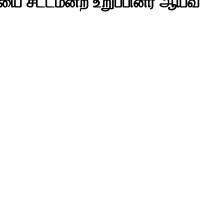
ியை சட்டமன்ற உறுப்பினர் ஆய்வ