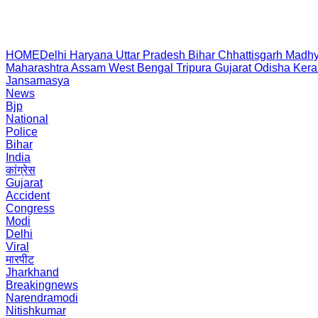
HOME
Delhi
Haryana
Uttar Pradesh
Bihar
Chhattisgarh
Madhy
Maharashtra
Assam
West Bengal
Tripura
Gujarat
Odisha
Kera
Jansamasya
News
Bjp
National
Police
Bihar
India
कांग्रेस
Gujarat
Accident
Congress
Modi
Delhi
Viral
मारपीट
Jharkhand
Breakingnews
Narendramodi
Nitishkumar