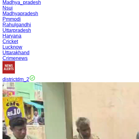
Madhya_pradesh
Nsui
Madhyapradesh
Pmmodi
Rahulgandhi
Uttarpradesh
Haryana
Cricket
Lucknow
Uttarakhand
Crimenews
districtdm_2