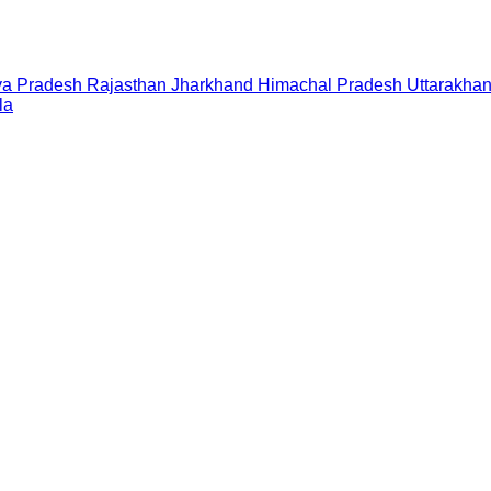
a Pradesh
Rajasthan
Jharkhand
Himachal Pradesh
Uttarakha
la