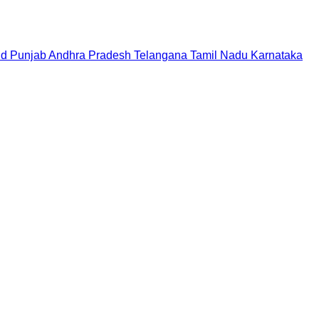
nd
Punjab
Andhra Pradesh
Telangana
Tamil Nadu
Karnataka