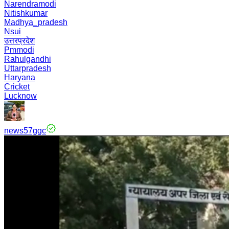
Narendramodi
Nitishkumar
Madhya_pradesh
Nsui
उत्तरप्रदेश
Pmmodi
Rahulgandhi
Uttarpradesh
Haryana
Cricket
Lucknow
news57ggc