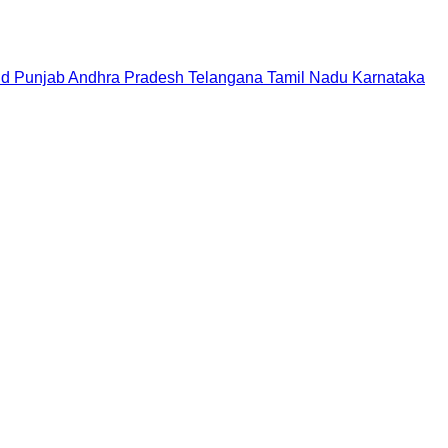
nd
Punjab
Andhra Pradesh
Telangana
Tamil Nadu
Karnataka