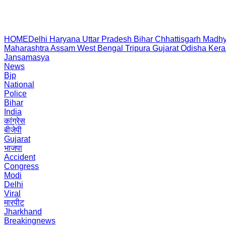
HOME
Delhi
Haryana
Uttar Pradesh
Bihar
Chhattisgarh
Madhy
Maharashtra
Assam
West Bengal
Tripura
Gujarat
Odisha
Kera
Jansamasya
News
Bjp
National
Police
Bihar
India
कांग्रेस
बीजेपी
Gujarat
भाजपा
Accident
Congress
Modi
Delhi
Viral
मारपीट
Jharkhand
Breakingnews