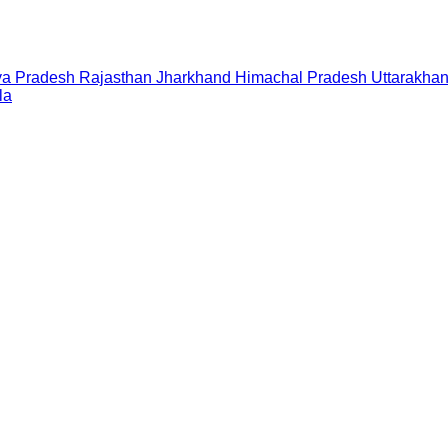
a Pradesh
Rajasthan
Jharkhand
Himachal Pradesh
Uttarakha
la