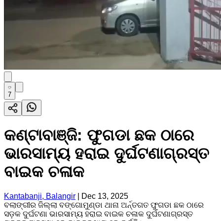
7
କଣ୍ଟାବାଞ୍ଜି: ଫୁଗଡା ଛକ ଠାରେ
ଭାରସାମ୍ୟ ହରାଇ ଦୁର୍ଘଟଣାଗ୍ରସ୍ତ
ବାଇକ ଚଳାକ
Kantabanji, Balangir
|
Dec 13, 2025
ବଲାଙ୍ଗୀର ଜିଲ୍ଲା ବଙ୍ଗୋମୁଣ୍ଡା ଥାନା ଅର୍ନ୍ତଗତ ଫୁଗଡା ଛକ ଠାରେ
ସଡ଼କ ଦୁର୍ଘଟଣା ଭାରସାମ୍ୟ ହରାଇ ବାଇକ ଚଳାକ ଦୁର୍ଘଟଣାଗ୍ରସ୍ତ