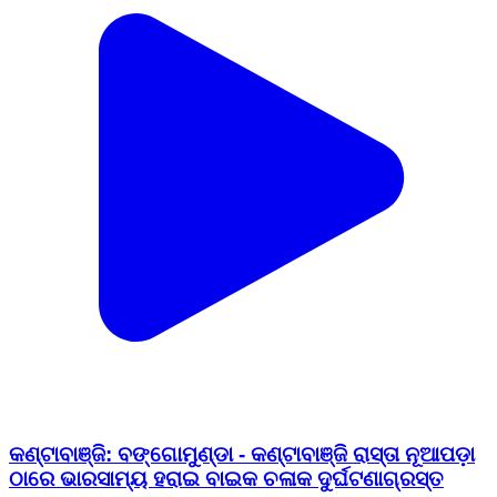
କଣ୍ଟାବାଞ୍ଜି: ବଙ୍ଗୋମୁଣ୍ଡା - କଣ୍ଟାବାଞ୍ଜି ରାସ୍ତା ନୂଆପଡ଼ା
ଠାରେ ଭାରସାମ୍ୟ ହରାଇ ବାଇକ ଚଳାକ ଦୁର୍ଘଟଣାଗ୍ରସ୍ତ