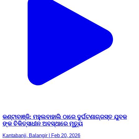
କଣ୍ଟାବାଞ୍ଜି: ମହୁଲବାହାଲି ଠାରେ ଦୁର୍ଘଟଣାଗ୍ରସ୍ତ ଯୁବକ
ଙ୍କ ଚିକିତ୍ସାଧୀନ ଅବସ୍ଥାରେ ମୃତ୍ୟୁ
Kantabanji, Balangir | Feb 20, 2026