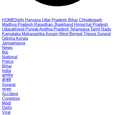
HOME
Delhi
Haryana
Uttar Pradesh
Bihar
Chhattisgarh
Madhya Pradesh
Rajasthan
Jharkhand
Himachal Pradesh
Uttarakhand
Punjab
Andhra Pradesh
Telangana
Tamil Nadu
Karnataka
Maharashtra
Assam
West Bengal
Tripura
Gujarat
Odisha
Kerala
Jansamasya
News
Bjp
National
Police
Bihar
India
कांग्रेस
बीजेपी
Gujarat
भाजपा
Accident
Congress
Modi
Delhi
Viral