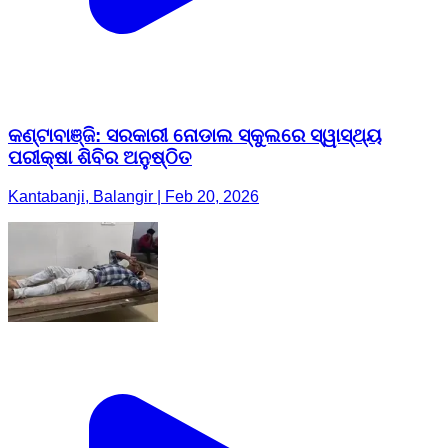
କଣ୍ଟାବାଞ୍ଜି: ସରକାରୀ ନୋଡାଲ ସ୍କୁଲରେ ସ୍ୱାସ୍ଥ୍ୟ
ପରୀକ୍ଷା ଶିବିର ଅନୁଷ୍ଠିତ
Kantabanji, Balangir | Feb 20, 2026