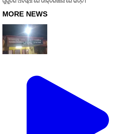
ଗୁରୁତର ଅବସ୍ଥା ରେ ଡାକ୍ତରଖାନା ରେ ଭର୍ତ୍ତି।
MORE NEWS