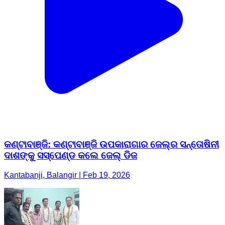
କଣ୍ଟାବାଞ୍ଜି: କଣ୍ଟାବାଞ୍ଜି ଉପକାରାଗାର ଜେଲ୍‌ର ସନ୍ତୋଷିନୀ
ଦାଶଙ୍କୁ ସସ୍‌ପେଣ୍ଡ କଲେ ଜେଲ୍‌ ଡିଜ
Kantabanji, Balangir | Feb 19, 2026