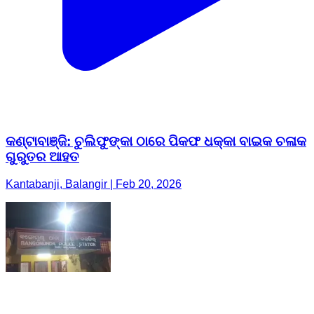
କଣ୍ଟାବାଞ୍ଜି: ଚୁଲିଫୁଙ୍କା ଠାରେ ପିକଫ ଧକ୍କା ବାଇକ ଚଳାକ
ଗୁରୁତର ଆହତ
Kantabanji, Balangir | Feb 20, 2026