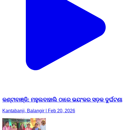
କଣ୍ଟାବାଞ୍ଜି: ମହୁଲବାହାଲି ଠାରେ ଭୟଂକର ସଡ଼କ ଦୁର୍ଘଟଣା
Kantabanji, Balangir | Feb 20, 2026