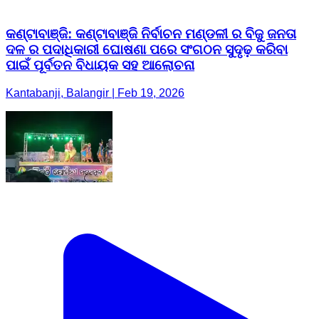
କଣ୍ଟାବାଞ୍ଜି: କଣ୍ଟାବାଞ୍ଜି ନିର୍ବାଚନ ମଣ୍ଡଳୀ ର ବିଜୁ ଜନତା
ଦଳ ର ପଦାଧିକାରୀ ଘୋଷଣା ପରେ ସଂଗଠନ ସୁଦୃଢ଼ କରିବା
ପାଇଁ ପୂର୍ବତନ ବିଧାୟକ ସହ ଆଲୋଚନା
Kantabanji, Balangir | Feb 19, 2026