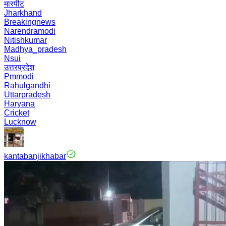
मारपीट
Jharkhand
Breakingnews
Narendramodi
Nitishkumar
Madhya_pradesh
Nsui
उत्तरप्रदेश
Pmmodi
Rahulgandhi
Uttarpradesh
Haryana
Cricket
Lucknow
kantabanjikhabar