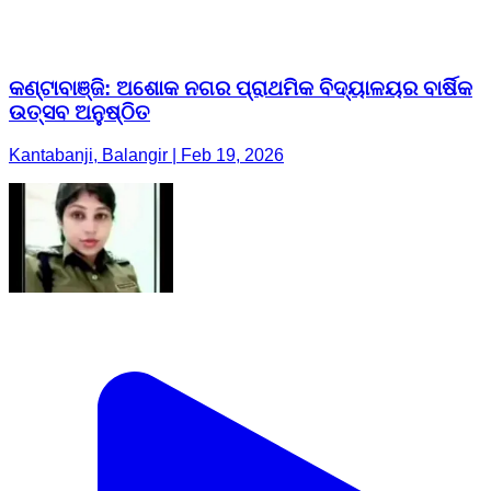
କଣ୍ଟାବାଞ୍ଜି: ଅଶୋକ ନଗର ପ୍ରାଥମିକ ବିଦ୍ୟାଳୟର ବାର୍ଷିକ
ଉତ୍ସବ ଅନୁଷ୍ଠିତ
Kantabanji, Balangir | Feb 19, 2026