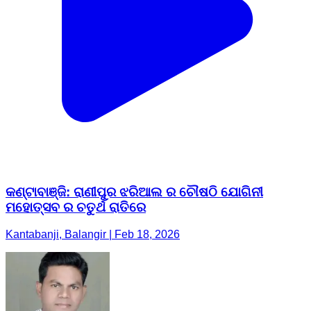
କଣ୍ଟାବାଞ୍ଜି: ରାଣୀପୁର ଝରିଆଲ ର ଚୌଷଠି ଯୋଗିନୀ
ମହୋତ୍ସବ ର ଚତୁର୍ଥ ରାତିରେ
Kantabanji, Balangir | Feb 18, 2026