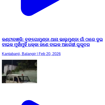
କଣ୍ଟାବାଞ୍ଜି: ବଙ୍ଗୋମୁଣ୍ଡା ଥାନା ଭାଲୁମୁଣ୍ଡା ଗାଁ ଠାରେ ଦୁଇ
ବାଇକ ମୁହାଁମୁହିଁ ଧକ୍କା ଜଣେ ବାଇକ ଆରୋହୀ ଗୁରୁତର
Kantabanji, Balangir | Feb 20, 2026