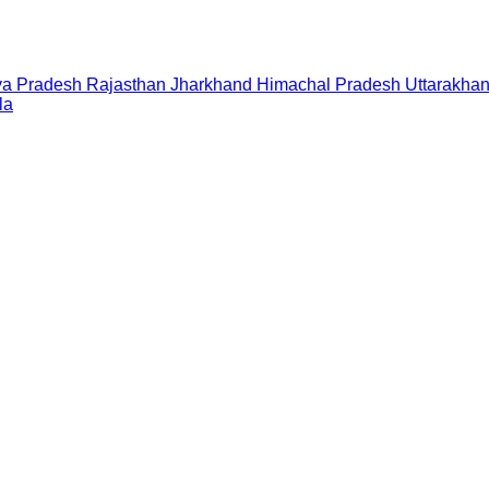
a Pradesh
Rajasthan
Jharkhand
Himachal Pradesh
Uttarakha
la