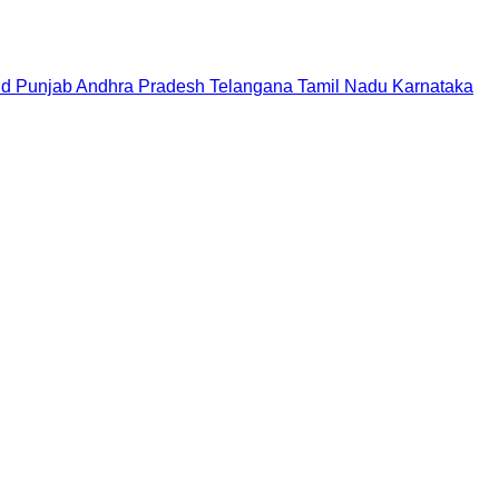
nd
Punjab
Andhra Pradesh
Telangana
Tamil Nadu
Karnataka