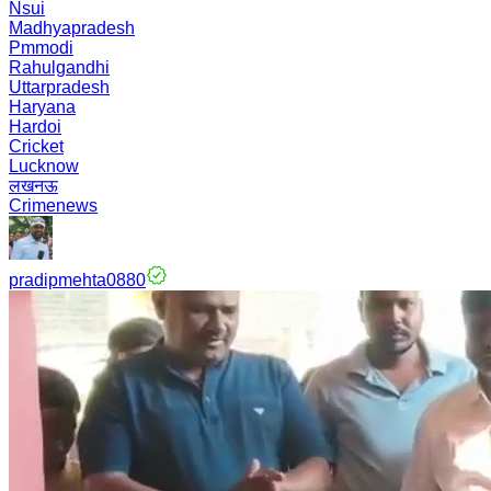
Nsui
Madhyapradesh
Pmmodi
Rahulgandhi
Uttarpradesh
Haryana
Hardoi
Cricket
Lucknow
लखनऊ
Crimenews
pradipmehta0880