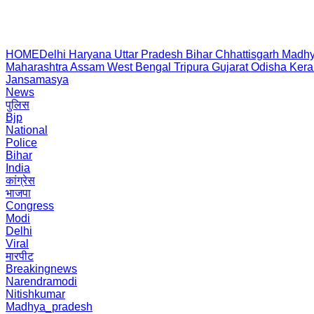
HOME
Delhi
Haryana
Uttar Pradesh
Bihar
Chhattisgarh
Madhy
Maharashtra
Assam
West Bengal
Tripura
Gujarat
Odisha
Kera
Jansamasya
News
पुलिस
Bjp
National
Police
Bihar
India
कांग्रेस
भाजपा
Congress
Modi
Delhi
Viral
मारपीट
Breakingnews
Narendramodi
Nitishkumar
Madhya_pradesh