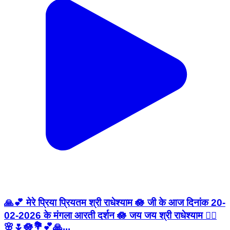
🙏💕 मेरे प्रिया प्रियतम श्री राधेश्याम 🪷 जी के आज दिनांक 20-
02-2026 के मंगला आरती दर्शन 🪷 जय जय श्री राधेश्याम 🙇‍♂️
🌸🌷🪷💐💕🙏...