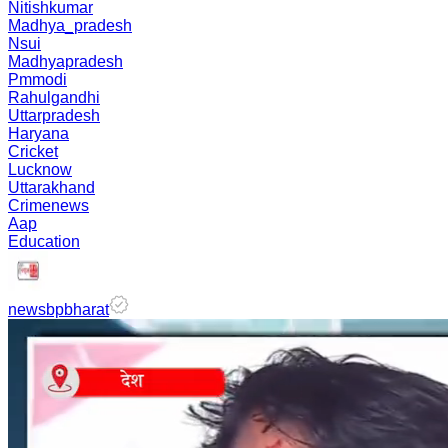
Nitishkumar
Madhya_pradesh
Nsui
Madhyapradesh
Pmmodi
Rahulgandhi
Uttarpradesh
Haryana
Cricket
Lucknow
Uttarakhand
Crimenews
Aap
Education
newsbpbharat