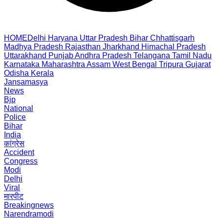
HOME
Delhi
Haryana
Uttar Pradesh
Bihar
Chhattisgarh
Madhya Pradesh
Rajasthan
Jharkhand
Himachal Pradesh
Uttarakhand
Punjab
Andhra Pradesh
Telangana
Tamil Nadu
Karnataka
Maharashtra
Assam
West Bengal
Tripura
Gujarat
Odisha
Kerala
Jansamasya
News
Bjp
National
Police
Bihar
India
कांग्रेस
Accident
Congress
Modi
Delhi
Viral
मारपीट
Breakingnews
Narendramodi