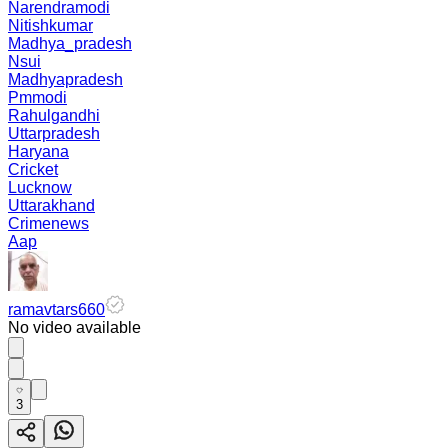
Narendramodi
Nitishkumar
Madhya_pradesh
Nsui
Madhyapradesh
Pmmodi
Rahulgandhi
Uttarpradesh
Haryana
Cricket
Lucknow
Uttarakhand
Crimenews
Aap
ramavtars660
No video available
3