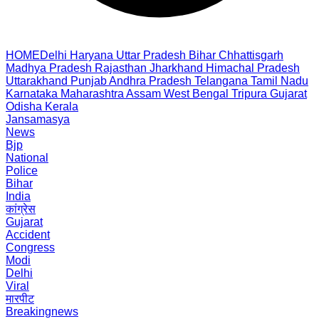
HOME
Delhi
Haryana
Uttar Pradesh
Bihar
Chhattisgarh
Madhya Pradesh
Rajasthan
Jharkhand
Himachal Pradesh
Uttarakhand
Punjab
Andhra Pradesh
Telangana
Tamil Nadu
Karnataka
Maharashtra
Assam
West Bengal
Tripura
Gujarat
Odisha
Kerala
Jansamasya
News
Bjp
National
Police
Bihar
India
कांग्रेस
Gujarat
Accident
Congress
Modi
Delhi
Viral
मारपीट
Breakingnews