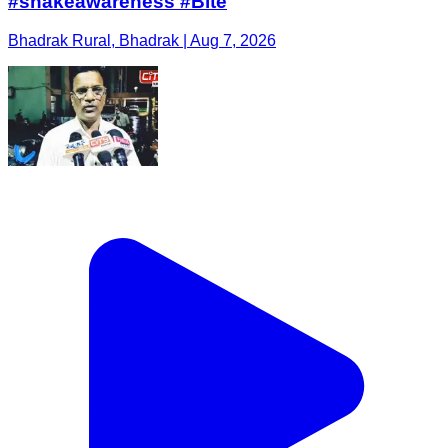
#snakeawareness #Bite
Bhadrak Rural, Bhadrak | Aug 7, 2026