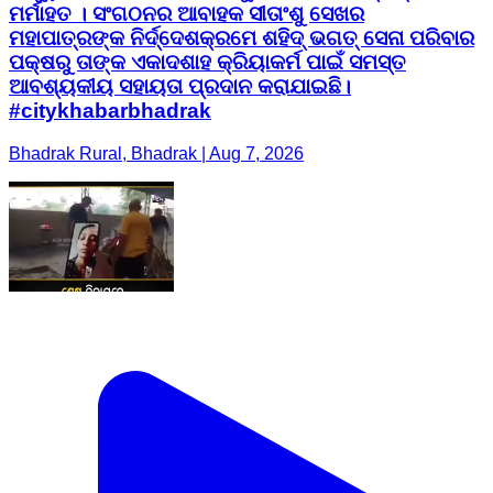
ମର୍ମାହତ । ସଂଗଠନର ଆବାହକ ସୀତାଂଶୁ ସେଖର
ମହାପାତ୍ରଙ୍କ ନିର୍ଦ୍ଦେଶକ୍ରମେ ଶହିଦ୍ ଭଗତ୍ ସେନା ପରିବାର
ପକ୍ଷରୁ ତାଙ୍କ ଏକାଦଶାହ କ୍ରିୟାକର୍ମ ପାଇଁ ସମସ୍ତ
ଆବଶ୍ୟକୀୟ ସହାୟତା ପ୍ରଦାନ କରାଯାଇଛି।
#citykhabarbhadrak
Bhadrak Rural, Bhadrak | Aug 7, 2026