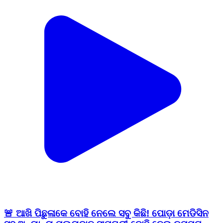
🚨 ଆଖି ପିଛୁଳାକେ ବୋହି ନେଲେ ସବୁ କିଛି! ପୋଡ଼ା ମେଡିସିନ