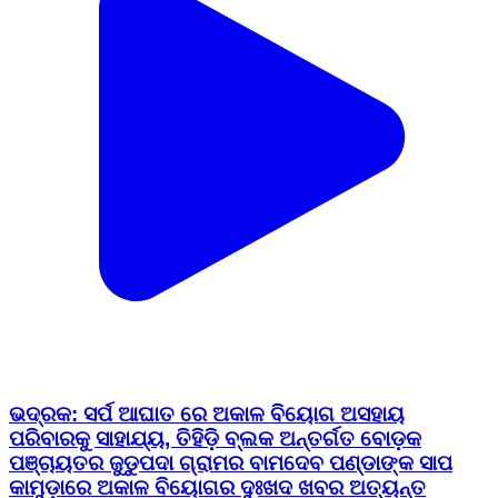
ଭଦ୍ରକ: ସର୍ପ ଆଘାତ ରେ ଅକାଳ ବିୟୋଗ ଅସହାୟ
ପରିବାରକୁ ସାହାଯ୍ୟ, ତିହିଡ଼ି ବ୍ଲକ ଅନ୍ତର୍ଗତ ବୋଡ଼କ
ପଞ୍ଚାୟତର ଜୁଡୁପଦା ଗ୍ରାମର ବାମଦେବ ପଣ୍ଡାଙ୍କ ସାପ
କାମୁଡ଼ାରେ ଅକାଳ ବିୟୋଗର ଦୁଃଖଦ ଖବର ଅତ୍ୟନ୍ତ