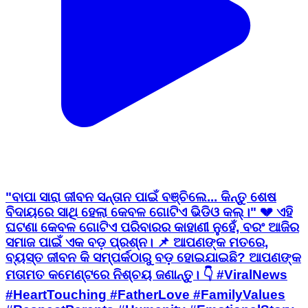
"ବାପା ସାରା ଜୀବନ ସନ୍ତାନ ପାଇଁ ବଞ୍ଚିଲେ... କିନ୍ତୁ ଶେଷ
ବିଦାୟରେ ସାଥି ହେଲା କେବଳ ଗୋଟିଏ ଭିଡିଓ କଲ୍।" 💔 ଏହି
ଘଟଣା କେବଳ ଗୋଟିଏ ପରିବାରର କାହାଣୀ ନୁହେଁ, ବରଂ ଆଜିର
ସମାଜ ପାଇଁ ଏକ ବଡ଼ ପ୍ରଶ୍ନ। 📌 ଆପଣଙ୍କ ମତରେ,
ବ୍ୟସ୍ତ ଜୀବନ କି ସମ୍ପର୍କଠାରୁ ବଡ଼ ହୋଇଯାଇଛି? ଆପଣଙ୍କ
ମତାମତ କମେଣ୍ଟରେ ନିଶ୍ଚୟ ଜଣାନ୍ତୁ। 👇 #ViralNews
#HeartTouching #FatherLove #FamilyValues