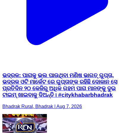
ଭଦ୍ରକ: ପାରାକୁ ଭଲ ପାଉଥିବା ମଣିଷ ଭାଗତ୍ ଗୁପ୍ତା,
ଭଦ୍ରକ ଓଟି ମାର୍କେଟ ରେ ଗୁପ୍ତାଙ୍କ ରହିଛି ଦୋକାନ ସେ
ପ୍ରତିଦିନ ୨୦ କେଜିରୁ ଅଧିକ ଗହମ ପାରା ମାନଙ୍କୁ ଦୁଇ
ଟାଇମ୍ ଖାଇବାକୁ ଦିଅନ୍ତି। #citykhabarbhadrak
Bhadrak Rural, Bhadrak | Aug 7, 2026