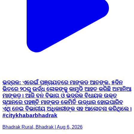
ଭଦ୍ରକ: ଏରେଇଁ ପଞ୍ଚାୟତରେ ମାଙ୍କଡ ଆତଙ୍କ, ୫ଦିନ
ଭିତରେ ୨୦ରୁ ଉର୍ଦ୍ଧ ଲୋକଙ୍କୁ କାମୁଡି ଆହତ କରିଛି ଅମାନିଆ
ମାଙ୍କଡ଼। ଆଜି ବନ ବିଭାଗ ଓ ଭଦ୍ରକ ବିଧାୟକ ଉକ୍ତ
ସ୍ଥାନରେ ପହଞ୍ଚି ମାଙ୍କଡ କେମିତି ଉଦ୍ଧାର ହୋଇପାରିବ
ଏଥି ନେଇ ବିଭାଗୀୟ ଅଧିକାରୀଙ୍କ ସହ ଆଲୋଚନା କରିଥିଲେ।
#citykhabarbhadrak
Bhadrak Rural, Bhadrak | Aug 6, 2026