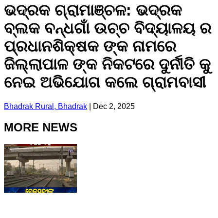
ଭଦ୍ରକ ଗ୍ରାମାଞ୍ଚଳ: ଭଦ୍ରକ
ବ୍ଲକ ବନ୍ଧଗାଁ ଉଚ୍ଚ ବିଦ୍ୟାଳୟ ର
ପ୍ରଧାନଶିକ୍ଷକ ଙ୍କ ନାମରେ
ଜିଲ୍ଲାପାଳ ଙ୍କ ନିକଟରେ ଦୁର୍ନୀତି କୁ
ନେଇ ଅଭିଯୋଗ କଲେ ଗ୍ରାମବାସୀ
Bhadrak Rural, Bhadrak
|
Dec 2, 2025
MORE NEWS