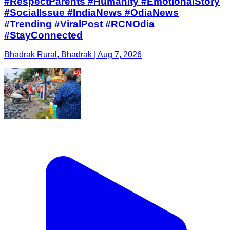
#RespectParents #Humanity #EmotionalStory
#SocialIssue #IndiaNews #OdiaNews
#Trending #ViralPost #RCNOdia
#StayConnected
Bhadrak Rural, Bhadrak | Aug 7, 2026