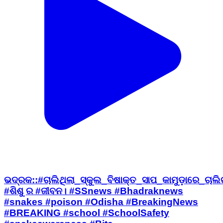
ଭଦ୍ରକ::#ଚାଲିଥିଲା_ସ୍କୁଲ_ବିଷାକ୍ତ_ସାପ_କାମୁଡ଼ାରେ_ଚାଲି
#ଶିଶୁ ର #ଜୀବନ। #SSnews #Bhadraknews
#snakes #poison #Odisha #BreakingNews
#BREAKING #school #SchoolSafety