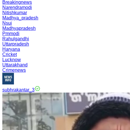
Breakingnews
Narendramodi
Nitishkumar
Madhya_pradesh
Nsui
Madhyapradesh
Pmmodi
Rahulgandhi
Uttarpradesh
Haryana
Cricket
Lucknow
Uttarakhand
Crimenews
subhrakantar_3