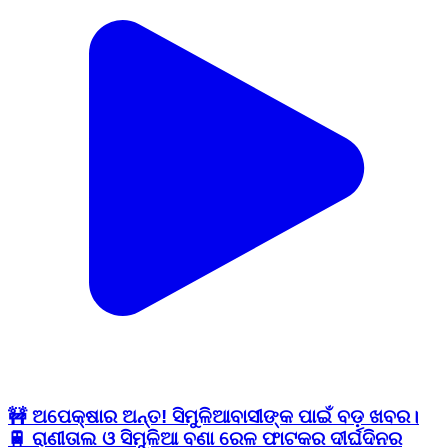
🚧 ଅପେକ୍ଷାର ଅନ୍ତ! ସିମୁଳିଆବାସୀଙ୍କ ପାଇଁ ବଡ଼ ଖବର।
🚆 ରାଣୀତାଲ ଓ ସିମୁଳିଆ ବଣା ରେଳ ଫାଟକର ଦୀର୍ଘଦିନର