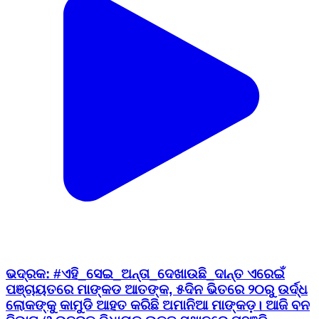
ଭଦ୍ରକ: #ଏହି_ସେଇ_ଅନ୍ତା_ଦେଖାଉଛି_ଦାନ୍ତ ଏରେଇଁ
ପଞ୍ଚାୟତରେ ମାଙ୍କଡ ଆତଙ୍କ, ୫ଦିନ ଭିତରେ ୨୦ରୁ ଉର୍ଦ୍ଧ
ଲୋକଙ୍କୁ କାମୁଡି ଆହତ କରିଛି ଅମାନିଆ ମାଙ୍କଡ଼। ଆଜି ବନ