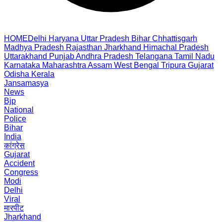
HOME
Delhi
Haryana
Uttar Pradesh
Bihar
Chhattisgarh
Madhya Pradesh
Rajasthan
Jharkhand
Himachal Pradesh
Uttarakhand
Punjab
Andhra Pradesh
Telangana
Tamil Nadu
Karnataka
Maharashtra
Assam
West Bengal
Tripura
Gujarat
Odisha
Kerala
Jansamasya
News
Bjp
National
Police
Bihar
India
कांग्रेस
Gujarat
Accident
Congress
Modi
Delhi
Viral
मारपीट
Jharkhand