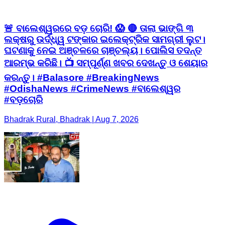
🚨 ବାଲେଶ୍ୱରରେ ବଡ଼ ଚୋରି! 😱 🔴 ତାଲା ଭାଙ୍ଗି ୩
ଲକ୍ଷରୁ ଉର୍ଦ୍ଧ୍ୱ ଟଙ୍କାର ଇଲେକ୍ଟ୍ରିକ ସାମଗ୍ରୀ ଲୁଟ।
ଘଟଣାକୁ ନେଇ ଅଞ୍ଚଳରେ ଚାଞ୍ଚଲ୍ୟ। ପୋଲିସ ତଦନ୍ତ
ଆରମ୍ଭ କରିଛି। 📺 ସମ୍ପୂର୍ଣ୍ଣ ଖବର ଦେଖନ୍ତୁ ଓ ଶେୟାର
କରନ୍ତୁ। #Balasore #BreakingNews
#OdishaNews #CrimeNews #ବାଲେଶ୍ୱର
#ବଡ଼ଚୋରି
Bhadrak Rural, Bhadrak | Aug 7, 2026