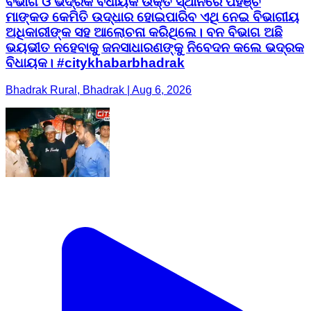
ବିଭାଗ ଓ ଭଦ୍ରକ ବିଧାୟକ ଉକ୍ତ ସ୍ଥାନରେ ପହଞ୍ଚି
ମାଙ୍କଡ କେମିତି ଉଦ୍ଧାର ହୋଇପାରିବ ଏଥି ନେଇ ବିଭାଗୀୟ
ଅଧିକାରୀଙ୍କ ସହ ଆଲୋଚନା କରିଥିଲେ। ବନ ବିଭାଗ ଅଛି
ଭୟଭୀତ ନହେବାକୁ ଜନସାଧାରଣଙ୍କୁ ନିବେଦନ କଲେ ଭଦ୍ରକ
ବିଧାୟକ। #citykhabarbhadrak
Bhadrak Rural, Bhadrak | Aug 6, 2026