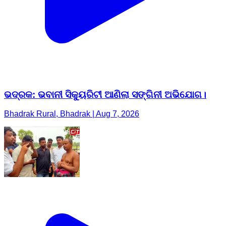
ଭଦ୍ରକ: ଭବାନୀ ସିକ୍ୟୁରିଟୀ ଆଣିଲା ସଙ୍ଗିନୀ ଅଭିଯୋଗ।
Bhadrak Rural, Bhadrak | Aug 7, 2026