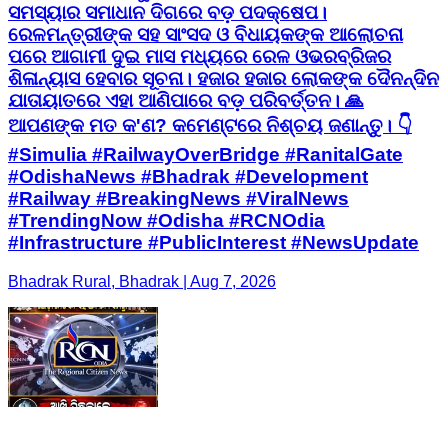
ସମସ୍ୟାର ସମାଧାନ ଦିଗରେ ବଡ଼ ପଦକ୍ଷେପ।
ରେଳମନ୍ତ୍ରୀଙ୍କ ସହ ସାଂସଦ ଓ ବିଧାୟକଙ୍କ ଆଲୋଚନା
ପରେ ଆଗାମୀ ଦୁଇ ମାସ ମଧ୍ୟରେ ରେଳ ଓଭରବ୍ରିଜର
ଶିଳାନ୍ୟାସ ହେବାର ସୂଚନା। ହଜାର ହଜାର ଲୋକଙ୍କ ଦୈନନ୍ଦିନ
ଯାତାୟାତରେ ଏହା ଆଣିପାରେ ବଡ଼ ପରିବର୍ତ୍ତନ। 🙏
ଆପଣଙ୍କ ମତ କ'ଣ? କମେଣ୍ଟରେ ନିଶ୍ଚୟ ଜଣାନ୍ତୁ। 👇
#Simulia #RailwayOverBridge #RanitalGate
#OdishaNews #Bhadrak #Development
#Railway #BreakingNews #ViralNews
#TrendingNow #Odisha #RCNOdia
#Infrastructure #PublicInterest #NewsUpdate
Bhadrak Rural, Bhadrak | Aug 7, 2026