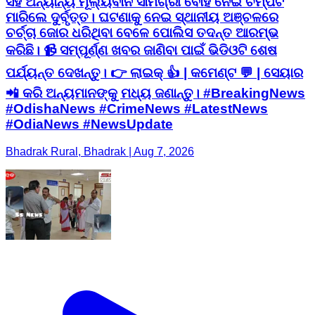
ସହ ଅନ୍ୟାନ୍ୟ ମୂଲ୍ୟବାନ ସାମଗ୍ରୀ ବୋହି ନେଇ ଚମ୍ପଟ
ମାରିଲେ ଦୁର୍ବୃତ୍ତ। ଘଟଣାକୁ ନେଇ ସ୍ଥାନୀୟ ଅଞ୍ଚଳରେ
ଚର୍ଚ୍ଚା ଜୋର ଧରିଥିବା ବେଳେ ପୋଲିସ ତଦନ୍ତ ଆରମ୍ଭ
କରିଛି। 📹 ସମ୍ପୂର୍ଣ୍ଣ ଖବର ଜାଣିବା ପାଇଁ ଭିଡିଓଟି ଶେଷ
ପର୍ଯ୍ୟନ୍ତ ଦେଖନ୍ତୁ। 👉 ଲାଇକ୍ 👍 | କମେଣ୍ଟ 💬 | ସେୟାର
📲 କରି ଅନ୍ୟମାନଙ୍କୁ ମଧ୍ୟ ଜଣାନ୍ତୁ। #BreakingNews
#OdishaNews #CrimeNews #LatestNews
#OdiaNews #NewsUpdate
Bhadrak Rural, Bhadrak | Aug 7, 2026