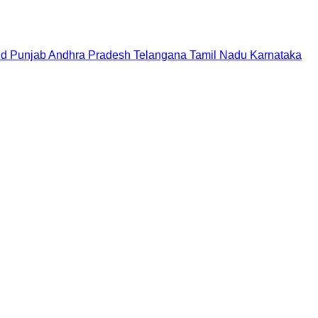
nd
Punjab
Andhra Pradesh
Telangana
Tamil Nadu
Karnataka