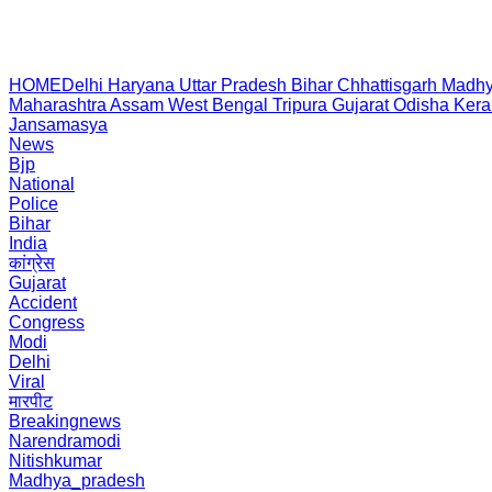
HOME
Delhi
Haryana
Uttar Pradesh
Bihar
Chhattisgarh
Madhy
Maharashtra
Assam
West Bengal
Tripura
Gujarat
Odisha
Kera
Jansamasya
News
Bjp
National
Police
Bihar
India
कांग्रेस
Gujarat
Accident
Congress
Modi
Delhi
Viral
मारपीट
Breakingnews
Narendramodi
Nitishkumar
Madhya_pradesh