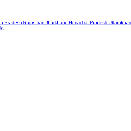
a Pradesh
Rajasthan
Jharkhand
Himachal Pradesh
Uttarakha
la