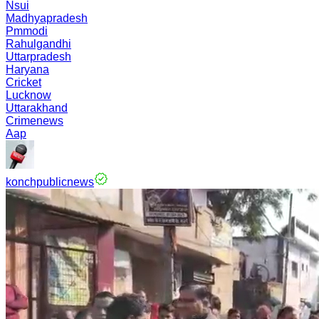
Nsui
Madhyapradesh
Pmmodi
Rahulgandhi
Uttarpradesh
Haryana
Cricket
Lucknow
Uttarakhand
Crimenews
Aap
konchpublicnews