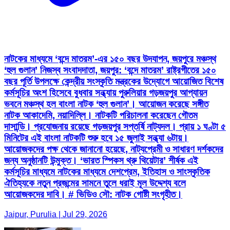
নাটকের মাধ্যমে ‘বন্দে মাতরম’-এর ১৫০ বছর উদযাপন, জয়পুরে মঞ্চস্থ
‘হুল গুলান’ নিজস্ব সংবাদদাতা, জয়পুর: ‘বন্দে মাতরম’ রাষ্ট্রগীতের ১৫০
বছর পূর্তি উপলক্ষে কেন্দ্রীয় সংস্কৃতি মন্ত্রকের উদ্যোগে আয়োজিত বিশেষ
কর্মসূচির অংশ হিসেবে বুধবার সন্ধ্যায় পুরুলিয়ার গড়জয়পুর আপ্যায়ন
ভবনে মঞ্চস্থ হল বাংলা নাটক ‘হুল গুলান’। আয়োজন করেছে সঙ্গীত
নাটক আকাদেমি, নয়াদিল্লি। নাটকটি পরিচালনা করেছেন গৌতম
দাসান্ডি। প্রযোজনায় রয়েছে গড়জয়পুর সপ্তর্ষি নাট্যদল। প্রায় ১ ঘণ্টা ৫
মিনিটের এই বাংলা নাটকটি শুরু হবে ১৫ জুলাই সন্ধ্যা ৬টায়।
আয়োজকদের পক্ষ থেকে জানানো হয়েছে, নাট্যপ্রেমী ও সাধারণ দর্শকদের
জন্য অনুষ্ঠানটি উন্মুক্ত। ‘ভারত স্পিকস থ্রু থিয়েটার’ শীর্ষক এই
কর্মসূচির মাধ্যমে নাটকের মাধ্যমে দেশপ্রেম, ইতিহাস ও সাংস্কৃতিক
ঐতিহ্যকে নতুন প্রজন্মের সামনে তুলে ধরাই মূল উদ্দেশ্য বলে
আয়োজকদের দাবি। # ভিডিও সৌ: নাটক গোষ্টী সংগৃহীত।
Jaipur, Purulia | Jul 29, 2026