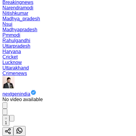
Breakingnews
Narendramodi
Nitishkumar
Madhya_pradesh
Nsui
Madhyapradesh
Pmmodi
Rahulgandhi
Uttarpradesh
Haryana
Cricket
Lucknow
Uttarakhand
Crimenews
nextgenindia
No video available
1