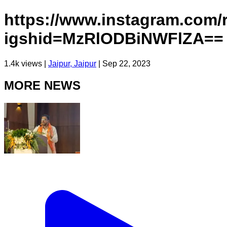
https://www.instagram.com
igshid=MzRlODBiNWFlZA==
1.4k
views |
Jaipur, Jaipur
|
Sep 22, 2023
MORE NEWS