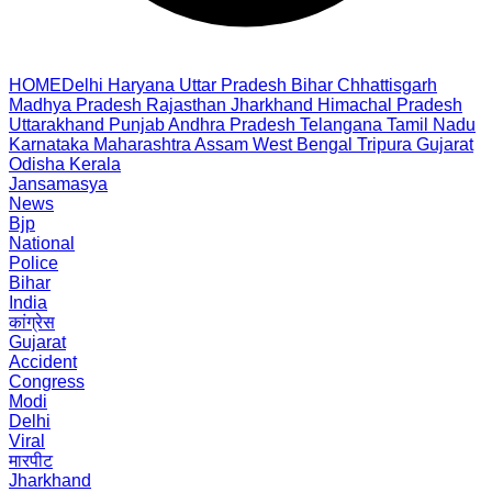
HOME
Delhi
Haryana
Uttar Pradesh
Bihar
Chhattisgarh
Madhya Pradesh
Rajasthan
Jharkhand
Himachal Pradesh
Uttarakhand
Punjab
Andhra Pradesh
Telangana
Tamil Nadu
Karnataka
Maharashtra
Assam
West Bengal
Tripura
Gujarat
Odisha
Kerala
Jansamasya
News
Bjp
National
Police
Bihar
India
कांग्रेस
Gujarat
Accident
Congress
Modi
Delhi
Viral
मारपीट
Jharkhand