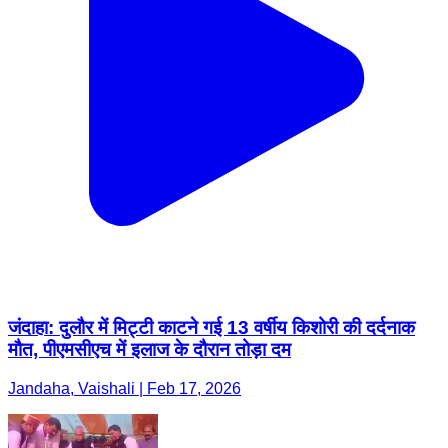
जंदाहा: दुलौर में मिट्टी काटने गई 13 वर्षीय किशोरी की दर्दनाक
मौत, पीएमसीएच में इलाज के दौरान तोड़ा दम
Jandaha, Vaishali | Feb 17, 2026