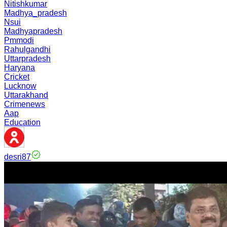
Nitishkumar
Madhya_pradesh
Nsui
Madhyapradesh
Pmmodi
Rahulgandhi
Uttarpradesh
Haryana
Cricket
Lucknow
Uttarakhand
Crimenews
Aap
Education
desri87