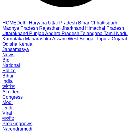
HOME
Delhi
Haryana
Uttar Pradesh
Bihar
Chhattisgarh
Madhya Pradesh
Rajasthan
Jharkhand
Himachal Pradesh
Uttarakhand
Punjab
Andhra Pradesh
Telangana
Tamil Nadu
Karnataka
Maharashtra
Assam
West Bengal
Tripura
Gujarat
Odisha
Kerala
Jansamasya
News
Bjp
National
Police
Bihar
India
कांग्रेस
Accident
Congress
Modi
Delhi
Viral
मारपीट
Breakingnews
Narendramodi