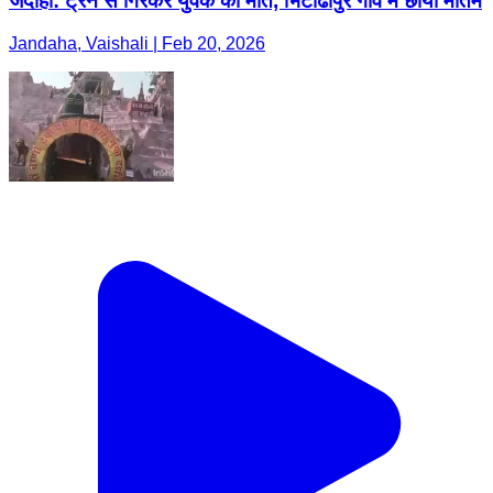
जंदाहा: ट्रेन से गिरकर युवक की मौत, भिटांढीपुर गांव में छाया मातम
Jandaha, Vaishali | Feb 20, 2026