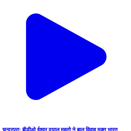
चन्द्रपुरा: बीडीओ ईश्वर दयाल महतो ने बाल विवाह मुक्त भारत