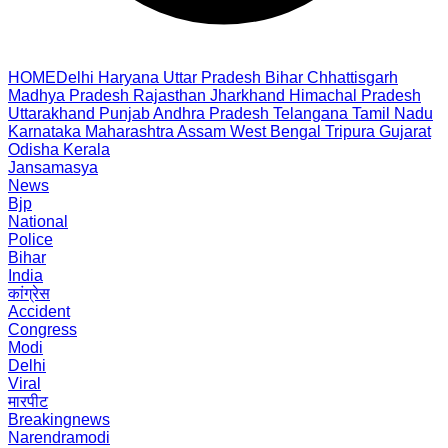
HOME
Delhi
Haryana
Uttar Pradesh
Bihar
Chhattisgarh
Madhya Pradesh
Rajasthan
Jharkhand
Himachal Pradesh
Uttarakhand
Punjab
Andhra Pradesh
Telangana
Tamil Nadu
Karnataka
Maharashtra
Assam
West Bengal
Tripura
Gujarat
Odisha
Kerala
Jansamasya
News
Bjp
National
Police
Bihar
India
कांग्रेस
Accident
Congress
Modi
Delhi
Viral
मारपीट
Breakingnews
Narendramodi