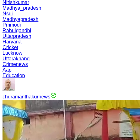
Nitishkumar
Madhya_pradesh
Nsui
Madhyapradesh
Pmmodi
Rahulgandhi
Uttarpradesh
Haryana
Cricket
Lucknow
Uttarakhand
Crimenews
Aap
Education
churamanthakurnews