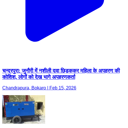
चन्द्रपुरा: जुनौरी में नशीली दवा छिड़ककर महिला के अपहरण की
कोशिश, लोगों को देख भागे अपहरणकर्ता
Chandrapura, Bokaro | Feb 15, 2026