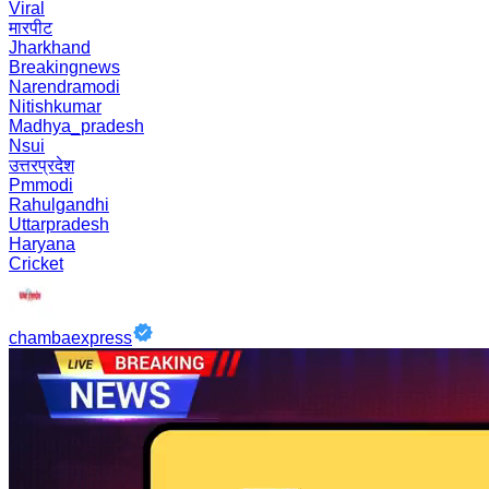
Viral
मारपीट
Jharkhand
Breakingnews
Narendramodi
Nitishkumar
Madhya_pradesh
Nsui
उत्तरप्रदेश
Pmmodi
Rahulgandhi
Uttarpradesh
Haryana
Cricket
chambaexpress