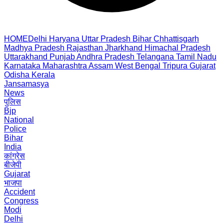
HOME
Delhi
Haryana
Uttar Pradesh
Bihar
Chhattisgarh
Madhya Pradesh
Rajasthan
Jharkhand
Himachal Pradesh
Uttarakhand
Punjab
Andhra Pradesh
Telangana
Tamil Nadu
Karnataka
Maharashtra
Assam
West Bengal
Tripura
Gujarat
Odisha
Kerala
Jansamasya
News
पुलिस
Bjp
National
Police
Bihar
India
कांग्रेस
बीजेपी
Gujarat
भाजपा
Accident
Congress
Modi
Delhi