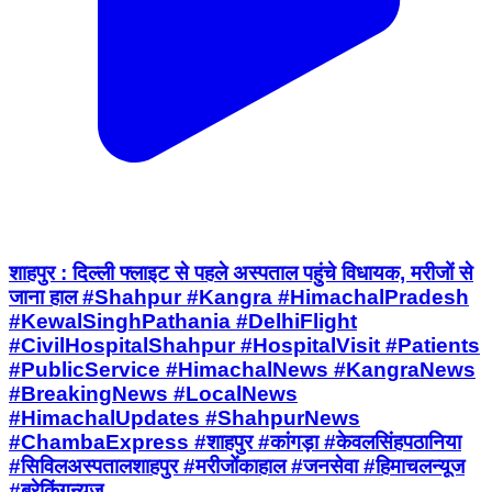
शाहपुर : दिल्ली फ्लाइट से पहले अस्पताल पहुंचे विधायक, मरीजों से
जाना हाल #Shahpur #Kangra #HimachalPradesh
#KewalSinghPathania #DelhiFlight
#CivilHospitalShahpur #HospitalVisit #Patients
#PublicService #HimachalNews #KangraNews
#BreakingNews #LocalNews
#HimachalUpdates #ShahpurNews
#ChambaExpress #शाहपुर #कांगड़ा #केवलसिंहपठानिया
#सिविलअस्पतालशाहपुर #मरीजोंकाहाल #जनसेवा #हिमाचलन्यूज
#ब्रेकिंगन्यूज