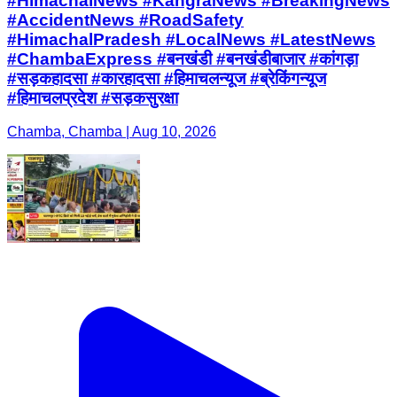
#HimachalNews #KangraNews #BreakingNews
#AccidentNews #RoadSafety
#HimachalPradesh #LocalNews #LatestNews
#ChambaExpress #बनखंडी #बनखंडीबाजार #कांगड़ा
#सड़कहादसा #कारहादसा #हिमाचलन्यूज #ब्रेकिंगन्यूज
#हिमाचलप्रदेश #सड़कसुरक्षा
Chamba, Chamba | Aug 10, 2026