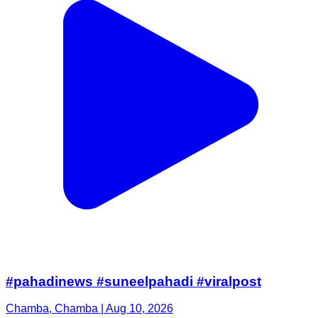
#pahadinews #suneelpahadi #viralpost
Chamba, Chamba | Aug 10, 2026