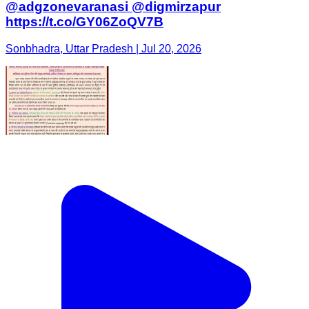
@adgzonevaranasi @digmirzapur
https://t.co/GY06ZoQV7B
Sonbhadra, Uttar Pradesh | Jul 20, 2026