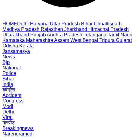
HOME
Delhi
Haryana
Uttar Pradesh
Bihar
Chhattisgarh
Madhya Pradesh
Rajasthan
Jharkhand
Himachal Pradesh
Uttarakhand
Punjab
Andhra Pradesh
Telangana
Tamil Nadu
Karnataka
Maharashtra
Assam
West Bengal
Tripura
Gujarat
Odisha
Kerala
Jansamasya
News
Bjp
National
Police
Bihar
India
कांग्रेस
Accident
Congress
Modi
Delhi
Viral
मारपीट
Breakingnews
Narendramodi