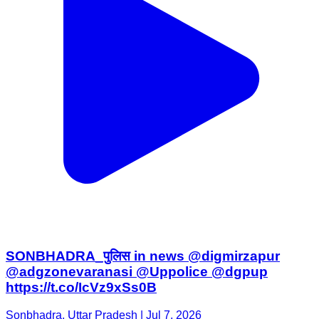
SONBHADRA_पुलिस in news @digmirzapur
@adgzonevaranasi @Uppolice @dgpup
https://t.co/IcVz9xSs0B
Sonbhadra, Uttar Pradesh | Jul 7, 2026