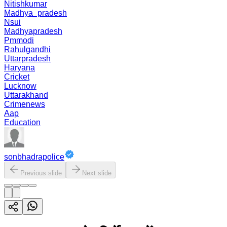
Nitishkumar
Madhya_pradesh
Nsui
Madhyapradesh
Pmmodi
Rahulgandhi
Uttarpradesh
Haryana
Cricket
Lucknow
Uttarakhand
Crimenews
Aap
Education
sonbhadrapolice
Previous slide
Next slide