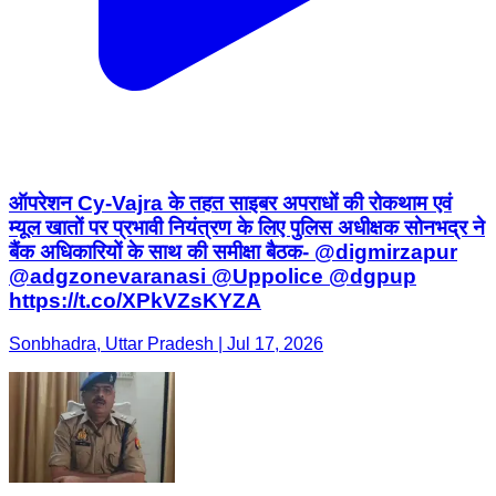
ऑपरेशन Cy-Vajra के तहत साइबर अपराधों की रोकथाम एवं
म्यूल खातों पर प्रभावी नियंत्रण के लिए पुलिस अधीक्षक सोनभद्र ने
बैंक अधिकारियों के साथ की समीक्षा बैठक- @digmirzapur
@adgzonevaranasi @Uppolice @dgpup
https://t.co/XPkVZsKYZA
Sonbhadra, Uttar Pradesh | Jul 17, 2026