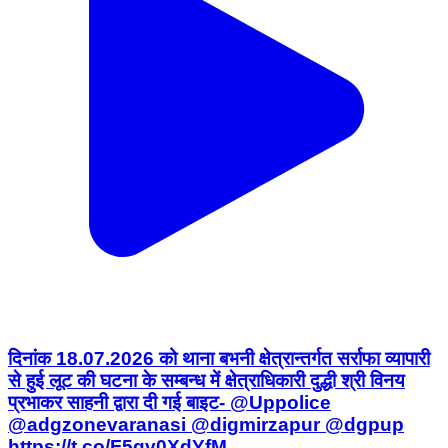
दिनांक 18.07.2026 को थाना बभनी क्षेत्रान्तर्गत सर्राफा व्यापारी
से हुई लूट की घटना के सम्बन्ध में क्षेत्राधिकारी दुद्धी श्री विनय
प्रभाकर साहनी द्वारा दी गई बाइट- @Uppolice
@adgzonevaranasi @digmirzapur @dgpup
https://t.co/F5qv0XdYfM