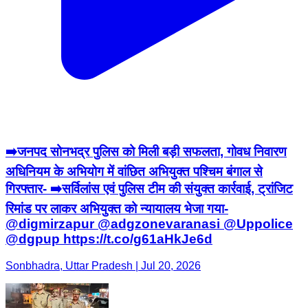
➡️जनपद सोनभद्र पुलिस को मिली बड़ी सफलता, गोवध निवारण
अधिनियम के अभियोग में वांछित अभियुक्त पश्चिम बंगाल से
गिरफ्तार- ➡️सर्विलांस एवं पुलिस टीम की संयुक्त कार्रवाई, ट्रांजिट
रिमांड पर लाकर अभियुक्त को न्यायालय भेजा गया-
@digmirzapur @adgzonevaranasi @Uppolice
@dgpup https://t.co/g61aHkJe6d
Sonbhadra, Uttar Pradesh | Jul 20, 2026