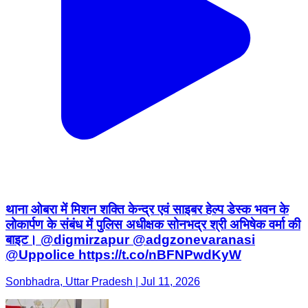
थाना ओबरा में मिशन शक्ति केन्द्र एवं साइबर हेल्प डेस्क भवन के
लोकार्पण के संबंध में पुलिस अधीक्षक सोनभद्र श्री अभिषेक वर्मा की
बाइट। @digmirzapur @adgzonevaranasi
@Uppolice https://t.co/nBFNPwdKyW
Sonbhadra, Uttar Pradesh | Jul 11, 2026