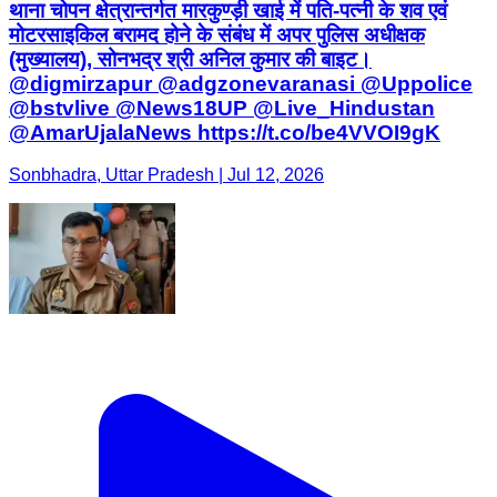
थाना चोपन क्षेत्रान्तर्गत मारकुण्ड़ी खाई में पति-पत्नी के शव एवं
मोटरसाइकिल बरामद होने के संबंध में अपर पुलिस अधीक्षक
(मुख्यालय), सोनभद्र श्री अनिल कुमार की बाइट।
@digmirzapur @adgzonevaranasi @Uppolice
@bstvlive @News18UP @Live_Hindustan
@AmarUjalaNews https://t.co/be4VVOI9gK
Sonbhadra, Uttar Pradesh | Jul 12, 2026