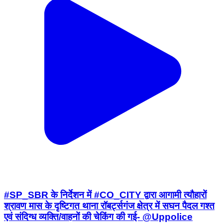
#SP_SBR के निर्देशन में #CO_CITY द्वारा आगामी त्यौहारों
श्रावण मास के दृष्टिगत थाना रॉबर्ट्सगंज क्षेत्र में सघन पैदल गश्त
एवं संदिग्ध व्यक्ति/वाहनों की चेकिंग की गई- @Uppolice