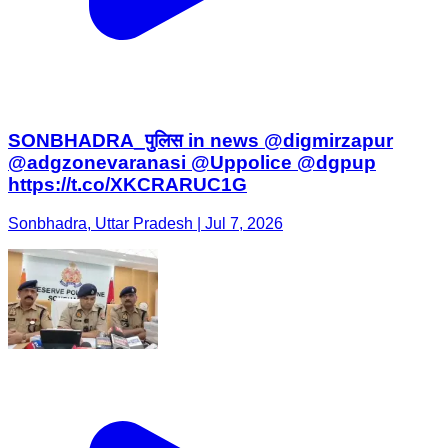
SONBHADRA_पुलिस in news @digmirzapur
@adgzonevaranasi @Uppolice @dgpup
https://t.co/XKCRARUC1G
Sonbhadra, Uttar Pradesh | Jul 7, 2026