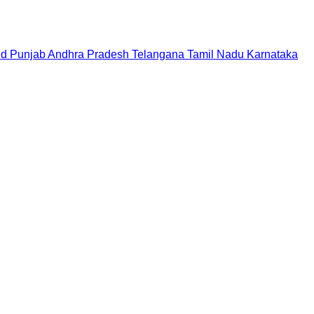
nd
Punjab
Andhra Pradesh
Telangana
Tamil Nadu
Karnataka