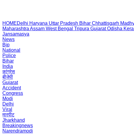
HOME
Delhi
Haryana
Uttar Pradesh
Bihar
Chhattisgarh
Madhy
Maharashtra
Assam
West Bengal
Tripura
Gujarat
Odisha
Kera
Jansamasya
News
Bjp
National
Police
Bihar
India
कांग्रेस
बीजेपी
Gujarat
Accident
Congress
Modi
Delhi
Viral
मारपीट
Jharkhand
Breakingnews
Narendramodi