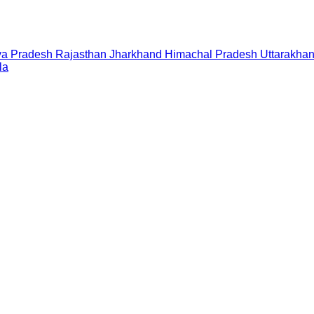
a Pradesh
Rajasthan
Jharkhand
Himachal Pradesh
Uttarakha
la