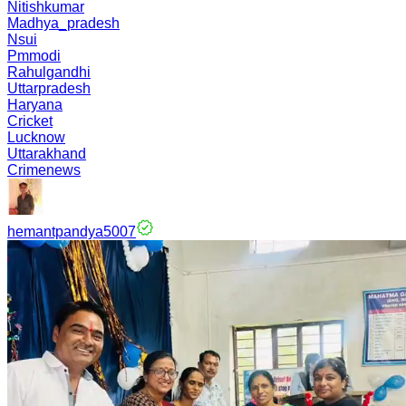
Nitishkumar
Madhya_pradesh
Nsui
Pmmodi
Rahulgandhi
Uttarpradesh
Haryana
Cricket
Lucknow
Uttarakhand
Crimenews
hemantpandya5007