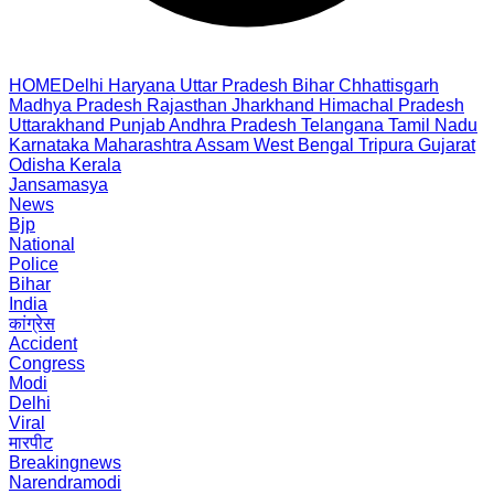
HOME
Delhi
Haryana
Uttar Pradesh
Bihar
Chhattisgarh
Madhya Pradesh
Rajasthan
Jharkhand
Himachal Pradesh
Uttarakhand
Punjab
Andhra Pradesh
Telangana
Tamil Nadu
Karnataka
Maharashtra
Assam
West Bengal
Tripura
Gujarat
Odisha
Kerala
Jansamasya
News
Bjp
National
Police
Bihar
India
कांग्रेस
Accident
Congress
Modi
Delhi
Viral
मारपीट
Breakingnews
Narendramodi