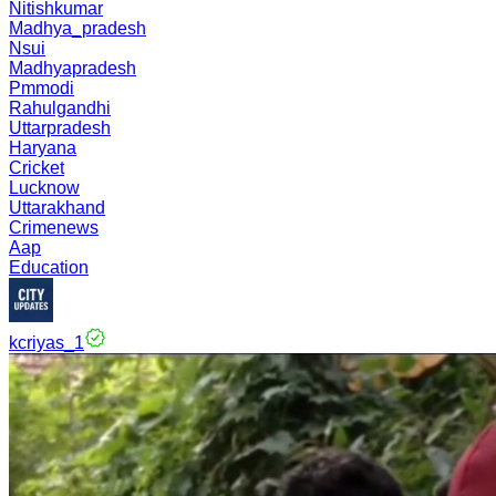
Nitishkumar
Madhya_pradesh
Nsui
Madhyapradesh
Pmmodi
Rahulgandhi
Uttarpradesh
Haryana
Cricket
Lucknow
Uttarakhand
Crimenews
Aap
Education
kcriyas_1