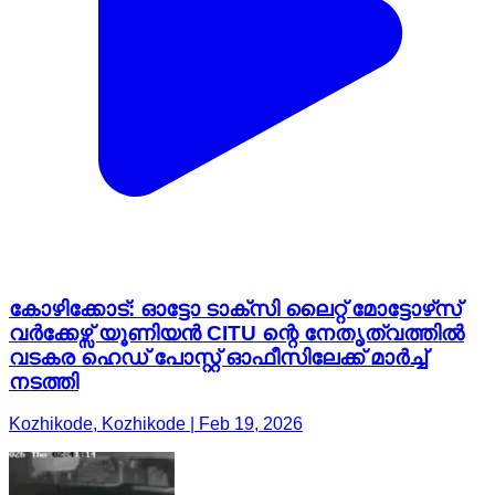
കോഴിക്കോട്: ഓട്ടോ ടാക്സി ലൈറ്റ് മോട്ടോഴ്‌സ്
വർക്കേഴ്സ് യൂണിയൻ CITU ന്റെ നേതൃത്വത്തിൽ
വടകര ഹെഡ് പോസ്റ്റ് ഓഫീസിലേക്ക് മാർച്ച്
നടത്തി
Kozhikode, Kozhikode | Feb 19, 2026