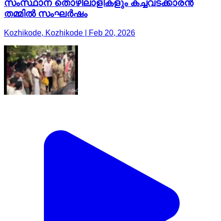
സംസ്ഥാന തൊഴിലാളികളും കച്ചവടക്കാരൻ
തമ്മിൽ സംഘർഷം
Kozhikode, Kozhikode | Feb 20, 2026