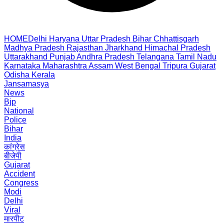
HOME
Delhi
Haryana
Uttar Pradesh
Bihar
Chhattisgarh
Madhya Pradesh
Rajasthan
Jharkhand
Himachal Pradesh
Uttarakhand
Punjab
Andhra Pradesh
Telangana
Tamil Nadu
Karnataka
Maharashtra
Assam
West Bengal
Tripura
Gujarat
Odisha
Kerala
Jansamasya
News
Bjp
National
Police
Bihar
India
कांग्रेस
बीजेपी
Gujarat
Accident
Congress
Modi
Delhi
Viral
मारपीट