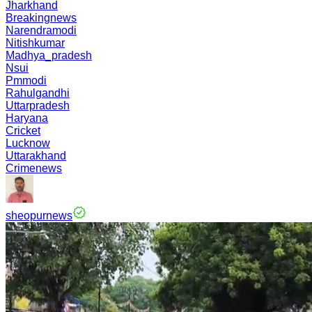
Jharkhand
Breakingnews
Narendramodi
Nitishkumar
Madhya_pradesh
Nsui
Pmmodi
Rahulgandhi
Uttarpradesh
Haryana
Cricket
Lucknow
Uttarakhand
Crimenews
sheopurnews