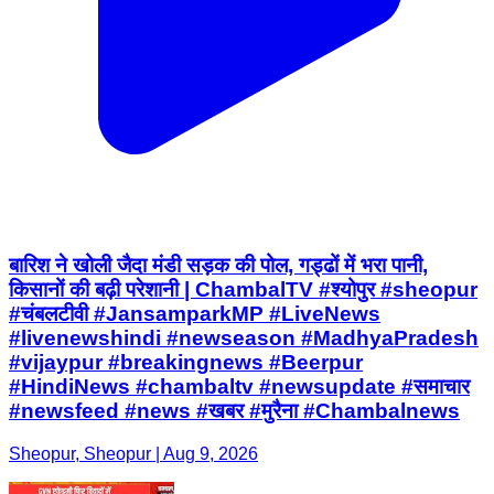
बारिश ने खोली जैदा मंडी सड़क की पोल, गड्ढों में भरा पानी,
किसानों की बढ़ी परेशानी | ChambalTV #श्योपुर #sheopur
#चंबलटीवी #JansamparkMP #LiveNews
#livenewshindi #newseason #MadhyaPradesh
#vijaypur #breakingnews #Beerpur
#HindiNews #chambaltv #newsupdate #समाचार
#newsfeed #news #खबर #मुरैना #Chambalnews
Sheopur, Sheopur | Aug 9, 2026