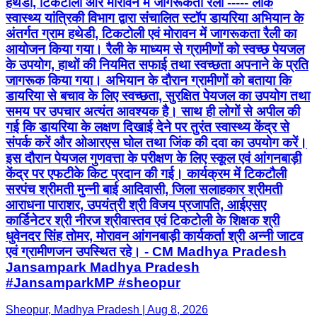
हथेडी, टिकटोली और मोरावन में जागरूकता रैली ----- लोक
स्वास्थ्य यांत्रिकी विभाग द्वारा संचालित स्टॉप डायरिया अभियान के
अंतर्गत ग्राम हथेडी, टिकटोली एवं मोरावन में जागरूकता रैली का
आयोजन किया गया। रैली के माध्यम से ग्रामीणों को स्वच्छ पेयजल
के उपयोग, हाथों की नियमित सफाई तथा स्वच्छता अपनाने के प्रति
जागरूक किया गया। अभियान के दौरान ग्रामीणों को बताया कि
डायरिया से बचाव के लिए स्वच्छता, सुरक्षित पेयजल का उपयोग तथा
समय पर उपचार अत्यंत आवश्यक है। साथ ही लोगों से अपील की
गई कि डायरिया के लक्षण दिखाई देने पर तुरंत स्वास्थ्य केंद्र से
संपर्क करें और ओआरएस घोल तथा जिंक की दवा का उपयोग करें।
इस दौरान पेयजल गुणवत्ता के परीक्षण के लिए स्कूल एवं आंगनबाड़ी
केंद्र पर एफटीके किट प्रदान की गई। कार्यक्रम में टिकटौली
सरपंच श्रीमती मुन्नी बाई आदिवासी, जिला सलाहकार श्रीमती
आराधना पाराशर, उपयंत्री श्री विजय प्रजापति, आईएसए
कार्डिनेटर श्री नीरज श्रीवास्तव एवं टिकटोली के शिक्षक श्री
धुवेनदर सिंह तोमर, मोरावन आंगनबाड़ी कार्यकर्ता श्री अन्नी जाटव
एवं ग्रामीणजन उपस्थित रहे। - CM Madhya Pradesh
Jansampark Madhya Pradesh
#JansamparkMP #sheopur
Sheopur, Madhya Pradesh | Aug 8, 2026