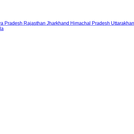
a Pradesh
Rajasthan
Jharkhand
Himachal Pradesh
Uttarakha
la