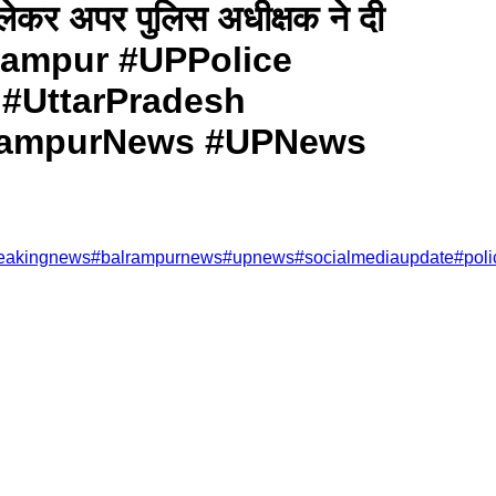
ो लेकर अपर पुलिस अधीक्षक ने दी
 #Balrampur #UPPolice
 #UttarPradesh
lrampurNews #UPNews
eakingnews
#
balrampurnews
#
upnews
#
socialmediaupdate
#
poli