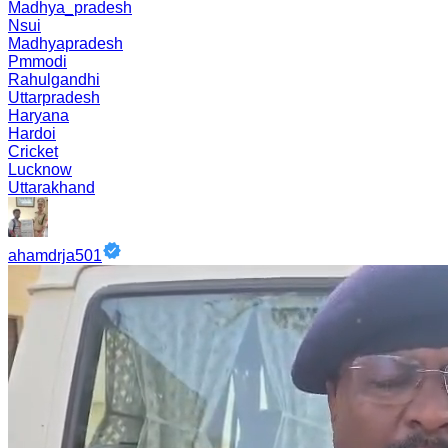
Madhya_pradesh
Nsui
Madhyapradesh
Pmmodi
Rahulgandhi
Uttarpradesh
Haryana
Hardoi
Cricket
Lucknow
Uttarakhand
ahamdrja501