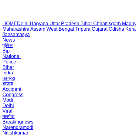
HOME
Delhi
Haryana
Uttar Pradesh
Bihar
Chhattisgarh
Madhy
Maharashtra
Assam
West Bengal
Tripura
Gujarat
Odisha
Kera
Jansamasya
News
पुलिस
Bjp
National
Police
Bihar
India
कांग्रेस
भाजपा
Accident
Congress
Modi
Delhi
Viral
मारपीट
Breakingnews
Narendramodi
Nitishkumar