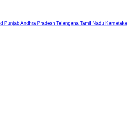
nd
Punjab
Andhra Pradesh
Telangana
Tamil Nadu
Karnataka