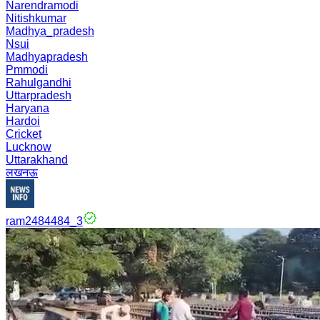
Narendramodi
Nitishkumar
Madhya_pradesh
Nsui
Madhyapradesh
Pmmodi
Rahulgandhi
Uttarpradesh
Haryana
Hardoi
Cricket
Lucknow
Uttarakhand
लखनऊ
ram2484484_3