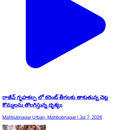
రాజీవ్ గృహకల్ప లో కరెంట్ తీగలకు తాకుతున్న చెట్ల
కొమ్మలను తొలగిస్తున్న దృశ్యం
Mahbubnagar Urban, Mahbubnagar | Jul 7, 2026