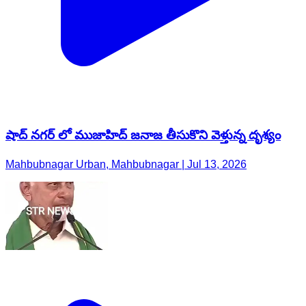
షాద్ నగర్ లో ముజాహిద్ జనాజ తీసుకొని వెళ్తున్న దృశ్యం
Mahbubnagar Urban, Mahbubnagar | Jul 13, 2026