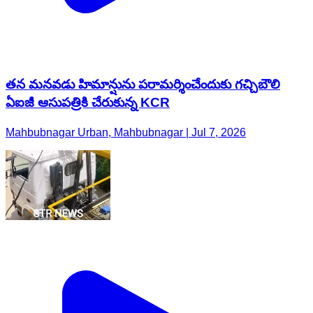
తన మనవడు హిమాన్షును పరామర్శించేందుకు గచ్చిబౌలి
ఏఐజీ ఆసుపత్రికి చేరుకున్న KCR
Mahbubnagar Urban, Mahbubnagar | Jul 7, 2026