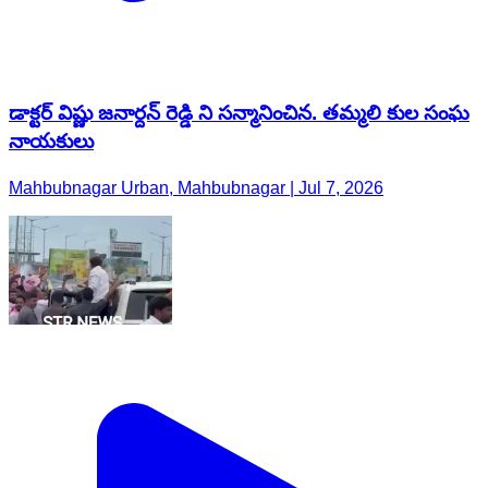
డాక్టర్ విష్ణు జనార్దన్ రెడ్డి ని సన్మానించిన. తమ్మలి కుల సంఘ
నాయకులు
Mahbubnagar Urban, Mahbubnagar | Jul 7, 2026