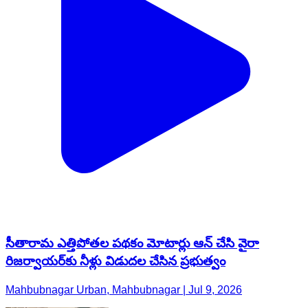
సీతారామ ఎత్తిపోతల పథకం మోటార్లు ఆన్ చేసి వైరా
రిజర్వాయర్‌కు నీళ్లు విడుదల చేసిన ప్రభుత్వం
Mahbubnagar Urban, Mahbubnagar | Jul 9, 2026