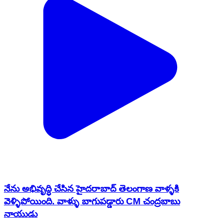
నేను అభివృద్ధి చేసిన హైదరాబాద్ తెలంగాణ వాళ్ళకి
వెళ్ళిపోయింది. వాళ్ళు బాగుపడ్డారు CM చంద్రబాబు
నాయుడు