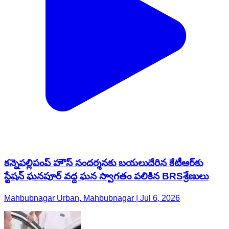
కన్నెపల్లిపంప్ హౌస్ సందర్శనకు బయలుదేరిన కేటీఆర్‌కు
స్టేషన్ ఘనపూర్ వద్ద ఘన స్వాగతం పలికిన BRSశ్రేణులు
Mahbubnagar Urban, Mahbubnagar | Jul 6, 2026