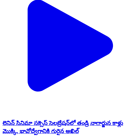
లెనిన్ సినిమా సక్సెస్ సెలబ్రేషన్‌లో తండ్రి నాగార్జున కాళ్లు
మొక్కి, భావోద్వేగానికి గురైన అఖిల్