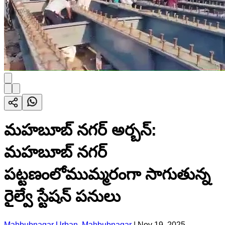
మహబూబ్ నగర్ అర్బన్:
మహబూబ్ నగర్
పట్టణంలోముమ్మరంగా సాగుతున్న
రైల్వే స్టేషన్ పనులు
Mahbubnagar Urban, Mahbubnagar
|
Nov 19, 2025