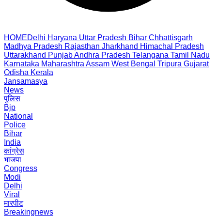
HOME
Delhi
Haryana
Uttar Pradesh
Bihar
Chhattisgarh
Madhya Pradesh
Rajasthan
Jharkhand
Himachal Pradesh
Uttarakhand
Punjab
Andhra Pradesh
Telangana
Tamil Nadu
Karnataka
Maharashtra
Assam
West Bengal
Tripura
Gujarat
Odisha
Kerala
Jansamasya
News
पुलिस
Bjp
National
Police
Bihar
India
कांग्रेस
भाजपा
Congress
Modi
Delhi
Viral
मारपीट
Breakingnews