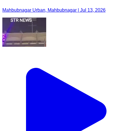
Mahbubnagar Urban, Mahbubnagar | Jul 13, 2026