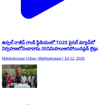
ఉప్పల్ రాజీవ్ గాంధీ స్టేడియంలో TG20 ఫైనల్ మ్యాచ్‌లో
నిర్వహణలోపందాదాపు 30నిమిషాలుఆగిపోయినఫ్లడ్ లైట్లు
Mahbubnagar Urban, Mahbubnagar | Jul 12, 2026