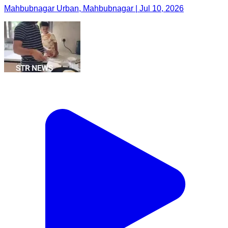
Mahbubnagar Urban, Mahbubnagar | Jul 10, 2026